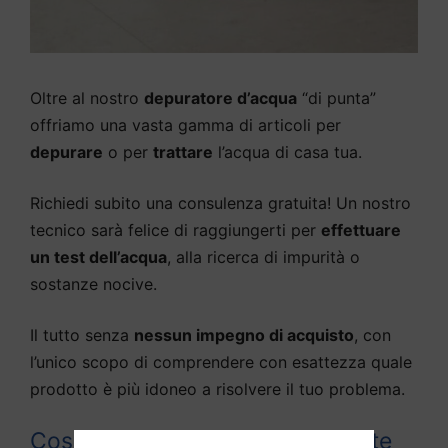
Oltre al nostro
depuratore d’acqua
“di punta”
offriamo una vasta gamma di articoli per
depurare
o per
trattare
l’acqua di casa tua.
Richiedi subito una consulenza gratuita! Un nostro
tecnico sarà felice di raggiungerti per
effettuare
un test dell’acqua
, alla ricerca di impurità o
sostanze nocive.
Il tutto senza
nessun impegno di acquisto
, con
l’unico scopo di comprendere con esattezza quale
prodotto è più idoneo a risolvere il tuo problema.
Cosa aspetti? Compila il seguente