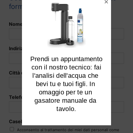
form:
Nome e cognome
*
Indirizzo Email
*
Prendi un appuntamento

 con il nostro tecnico: fai 
Città di residenza
*
l'analisi dell'acqua che 
bevi tu e tuoi figli. In 
omaggio per te un 
Telefono
*
gasatore manuale da 
tavolo.
Caselle di Spunta
Acconsento al trattamento dei miei dati personali come