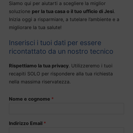
Siamo qui per aiutarti a scegliere la miglior
soluzione
per la tua casa o il tuo ufficio di Jesi
.
Inizia oggi a risparmiare, a tutelare l’ambiente e a
migliorare la tua salute!
Inserisci i tuoi dati per essere
ricontattato da un nostro tecnico
Rispettiamo la tua privacy
. Utilizzeremo i tuoi
recapiti SOLO per rispondere alla tua richiesta
nella massima riservatezza.
Nome e cognome
*
Indirizzo Email
*