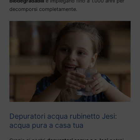
biodegradabili
e impiegano fino a 1.000 anni per
decomporsi completamente.
Depuratori acqua rubinetto Jesi:
acqua pura a casa tua