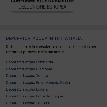
DEPURATORI ACQUA IN TUTTA ITALIA
Richiedi subito la consulenza di un nostro tecnico per
testare la purezza della tua acqua
.
Depuratori acqua Lombardia
Depuratori acqua Piemonte
Depuratori acqua Veneto
Depuratori acqua Friuli Venezia Giulia
Depuratori acqua Liguria
Depuratori acqua Emilia Romagna
Depuratori acqua Toscana