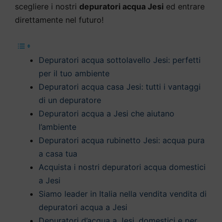
scegliere i nostri
depuratori acqua Jesi
ed entrare
direttamente nel futuro!
Depuratori acqua sottolavello Jesi: perfetti
per il tuo ambiente
Depuratori acqua casa Jesi: tutti i vantaggi
di un depuratore
Depuratori acqua a Jesi che aiutano
l’ambiente
Depuratori acqua rubinetto Jesi: acqua pura
a casa tua
Acquista i nostri depuratori acqua domestici
a Jesi
Siamo leader in Italia nella vendita vendita di
depuratori acqua a Jesi
Depuratori d’acqua a Jesi, domestici e per