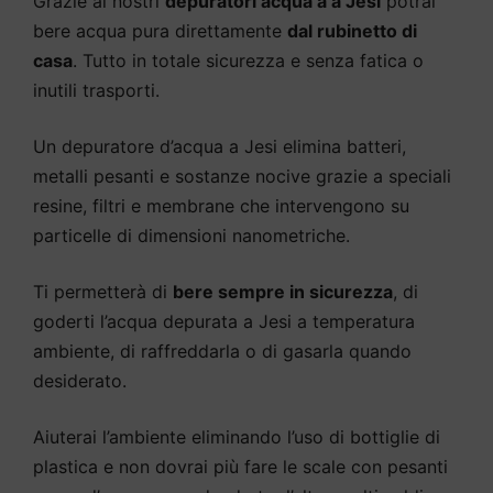
Grazie ai nostri
depuratori acqua a a Jesi
potrai
bere acqua pura direttamente
dal rubinetto di
casa
. Tutto in totale sicurezza e senza fatica o
inutili trasporti.
Un depuratore d’acqua a Jesi elimina batteri,
metalli pesanti e sostanze nocive grazie a speciali
resine, filtri e membrane che intervengono su
particelle di dimensioni nanometriche.
Ti permetterà di
bere sempre in sicurezza
, di
goderti l’acqua depurata a Jesi a temperatura
ambiente, di raffreddarla o di gasarla quando
desiderato.
Aiuterai l’ambiente eliminando l’uso di bottiglie di
plastica e non dovrai più fare le scale con pesanti