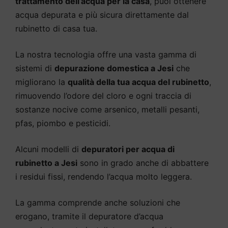
trattamento dell’acqua per la casa
, puoi ottenere
acqua depurata e più sicura direttamente dal
rubinetto di casa tua.
La nostra tecnologia offre una vasta gamma di
sistemi di
depurazione domestica a Jesi
che
migliorano la
qualità della tua acqua del rubinetto
,
rimuovendo l’odore del cloro e ogni traccia di
sostanze nocive come arsenico, metalli pesanti,
pfas, piombo e pesticidi.
Alcuni modelli di
depuratori per acqua di
rubinetto a Jesi
sono in grado anche di abbattere
i residui fissi, rendendo l’acqua molto leggera.
La gamma comprende anche soluzioni che
erogano, tramite il depuratore d’acqua