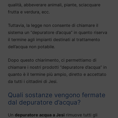
qualità, abbeverare animali, piante, sciacquare
frutta e verdura, ecc.
Tuttavia, la legge non consente di chiamare il
sistema un “depuratore d’acqua” in quanto riserva
il termine agli impianti destinati al trattamento
dell’acqua non potabile.
Dopo questo chiarimento, ci permettiamo di
chiamare i nostri prodotti “depuratore d’acqua” in
quanto è il termine più ampio, diretto e accettato
da tutti i cittadini di Jesi.
Quali sostanze vengono fermate
dal depuratore d’acqua?
Un
depuratore acqua a Jesi
rimuove tutti gli