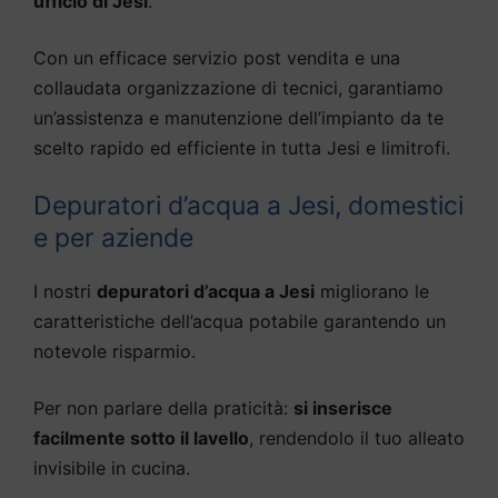
ufficio di Jesi
.
Con un efficace servizio post vendita e una
collaudata organizzazione di tecnici, garantiamo
un’assistenza e manutenzione dell’impianto da te
scelto rapido ed efficiente in tutta Jesi e limitrofi.
Depuratori d’acqua a Jesi, domestici
e per aziende
I nostri
depuratori d’acqua a Jesi
migliorano le
caratteristiche dell’acqua potabile garantendo un
notevole risparmio.
Per non parlare della praticità:
si inserisce
facilmente sotto il lavello
, rendendolo il tuo alleato
invisibile in cucina.