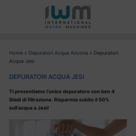
Vai
al
contenuto
Home
»
Depuratori Acqua Ancona
»
Depuratori
Acqua Jesi
DEPURATORI ACQUA JESI
Ti presentiamo l’unico depuratore con ben 4
Stadi di filtrazione. Risparmia subito il 50%
sull’acqua a Jesi!