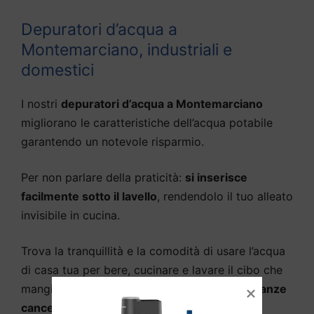
Depuratori d’acqua a
Montemarciano, industriali e
domestici
I nostri
depuratori d’acqua a Montemarciano
migliorano le caratteristiche dell’acqua potabile
garantendo un notevole risparmio.
Per non parlare della praticità:
si inserisce
facilmente sotto il lavello
, rendendolo il tuo alleato
invisibile in cucina.
Trova la tranquillità e la comodità di usare l’acqua
di casa tua per bere, cucinare e lavare il cibo che
mangi ogni giorno.
Filtra fino al 100% di sostanze
cancerogene e dannose per la salute
come