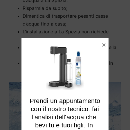
d’acqua a La Spezia;
Risparmia da subito;
Dimentica di trasportare pesanti casse
d’acqua fino a casa;
L’installazione a La Spezia non richiede
opere murarie;
Rimuove tutti gli inquinanti dall’acqua della
tua casa a La Spezia;
Elimina cloro e calcare dalla tua acqua in
modo efficiente.
Prendi un appuntamento

 con il nostro tecnico: fai 
l'analisi dell'acqua che 
bevi tu e tuoi figli. In 