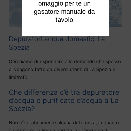
omaggio per te un 
gasatore manuale da 
tavolo.
Depuratori acqua domestici La
Spezia
Cerchiamo di rispondere alle domande che spesso
ci vengono fatte da diversi utenti di La Spezia e
limitrofi:
Che differenza c’è tra depuratore
d’acqua e purificato d’acqua a La
Spezia?
Non c’è praticamente alcuna differenza, in quanto
è entrata nella lingua parlata la definizione di