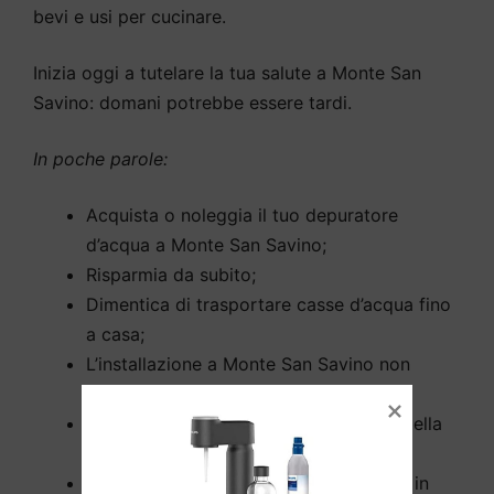
bevi e usi per cucinare.
Inizia oggi a tutelare la tua salute a Monte San
Savino: domani potrebbe essere tardi.
In poche parole:
Acquista o noleggia il tuo depuratore
d’acqua a Monte San Savino;
Risparmia da subito;
Dimentica di trasportare casse d’acqua fino
a casa;
L’installazione a Monte San Savino non
richiede opere murarie;
Rimuove tutti gli inquinanti dall’acqua della
tua casa a Monte San Savino;
Elimina cloro e calcare dalla tua acqua in