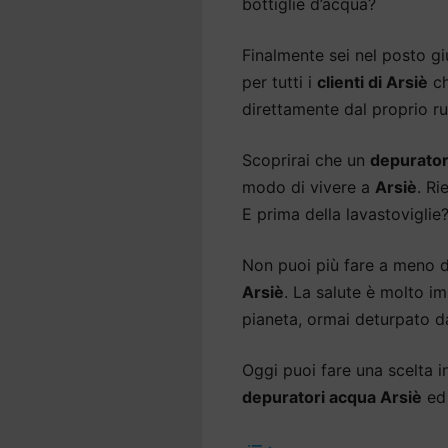
bottiglie d’acqua?
Finalmente sei nel posto gi
per tutti i
clienti di Arsiè
ch
direttamente dal proprio ru
Scoprirai che un
depurator
modo di vivere a
Arsiè
. Ri
E prima della lavastoviglie
Non puoi più fare a meno 
Arsiè
. La salute è molto i
pianeta, ormai deturpato da
Oggi puoi fare una scelta int
depuratori acqua Arsiè
ed 