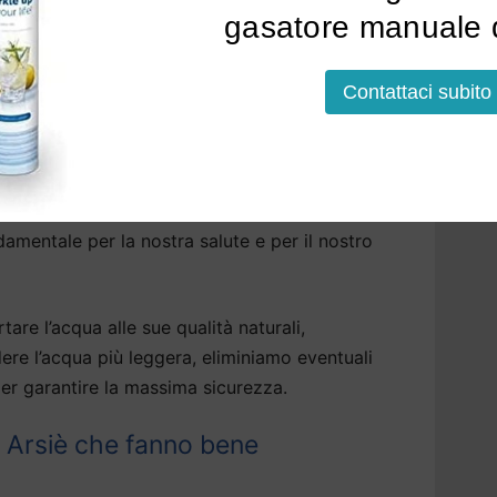
tallato, acqua frizzante, fredda o bollente.
gasatore manuale d
lazione a Arsiè
potrà avvenire sopra o sotto il
Contattaci subito
i, anche sotto la base della cucina.
sa Arsiè: tutti i vantaggi di un
amentale per la nostra salute e per il nostro
tare l’acqua alle sue qualità naturali,
dere l’acqua più leggera, eliminiamo eventuali
er garantire la massima sicurezza.
 Arsiè che fanno bene