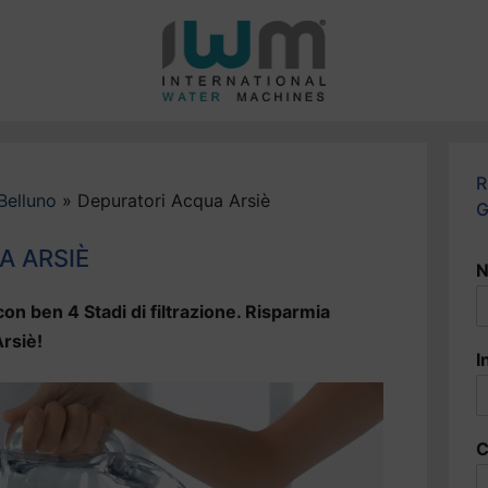
R
Belluno
»
Depuratori Acqua Arsiè
G
A ARSIÈ
N
on ben 4 Stadi di filtrazione. Risparmia
Arsiè!
I
C