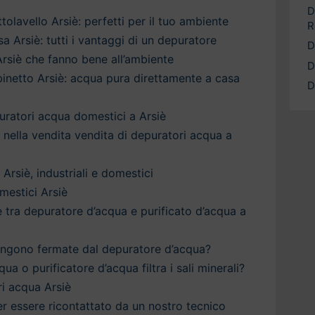
D
olavello Arsiè: perfetti per il tuo ambiente
R
 Arsiè: tutti i vantaggi di un depuratore
D
rsiè che fanno bene all’ambiente
D
inetto Arsiè: acqua pura direttamente a casa
D
puratori acqua domestici a Arsiè
a nella vendita vendita di depuratori acqua a
Arsiè, industriali e domestici
mestici Arsiè
è tra depuratore d’acqua e purificato d’acqua a
engono fermate dal depuratore d’acqua?
qua o purificatore d’acqua filtra i sali minerali?
i acqua Arsiè
 per essere ricontattato da un nostro tecnico