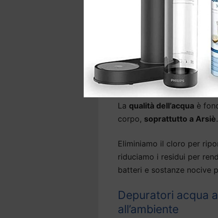
d’acqua precedentemente ins
In base al sistema,
l’instal
lavello e, per alcuni modell
Depuratori acqua ca
depuratore
La
qualità dell’acqua
è fond
corpo,
soprattutto a Arsiè
.
Eliminiamo il cloro per ripor
riduciamo i residui per ren
batteri e sostanze nocive p
Depuratori acqua a
all’ambiente