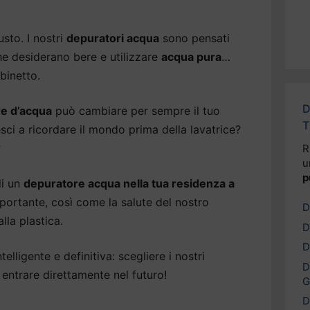
usto. I nostri
depuratori acqua
sono pensati
e desiderano bere e utilizzare
acqua pura
…
binetto.
D
e d’acqua
può cambiare per sempre il tuo
T
esci a ricordare il mondo prima della lavatrice?
?
R
u
p
di un
depuratore acqua nella tua residenza a
mportante, così come la salute del nostro
D
lla plastica.
D
D
elligente e definitiva: scegliere i nostri
D
entrare direttamente nel futuro!
G
D