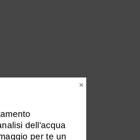
tamento

omaggio per te un 