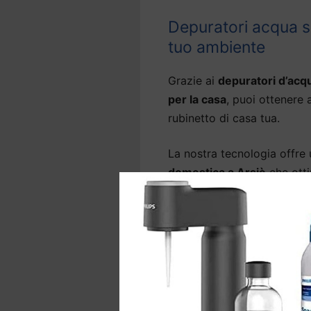
Depuratori acqua sot
tuo ambiente
Grazie ai
depuratori d’acq
per la casa
, puoi ottenere 
rubinetto di casa tua.
La nostra tecnologia offre
domestica a Arsiè
che ott
rubinetto
, eliminando l’od
come arsenico, metalli pesa
Diversi modelli di
depurato
grado anche di abbattere i 
La gamma comprende anche 