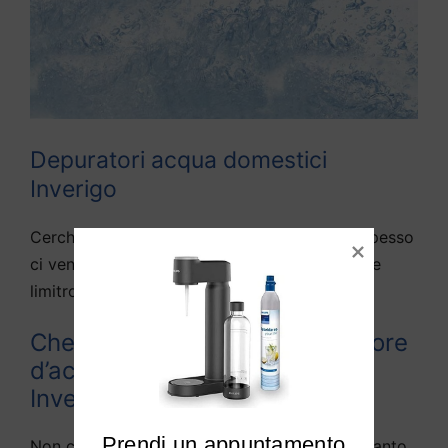
Depuratori acqua domestici
Inverigo
Cerchiamo di rispondere alle domande che spesso
ci vengono fatte da diversi utenti di Inverigo e
limitrofi:
Che differenza c’è tra depuratore
d’acqua e purificato d’acqua a
Inverigo?
Prendi un appuntamento

Non c’è praticamente alcuna differenza, in quanto