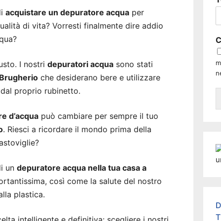
di
acquistare un depuratore acqua
per
alità di vita? Vorresti finalmente dire addio
cqua?
C
m
usto. I nostri
depuratori acqua
sono stati
n
i Brugherio
che desiderano bere e utilizzare
dal proprio rubinetto.
re d’acqua
può cambiare per sempre il tuo
o
. Riesci a ricordare il mondo prima della
astoviglie?
di un
depuratore acqua nella tua casa a
ortantissima, così come la salute del nostro
lla plastica.
D
T
lta intelligente e definitiva: scegliere i nostri