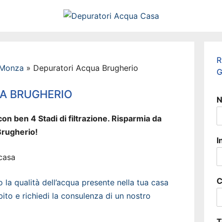
R
 Monza
»
Depuratori Acqua Brugherio
G
A BRUGHERIO
N
on ben 4 Stadi di filtrazione. Risparmia da
Brugherio!
I
C
la qualità dell’acqua presente nella tua casa
ito e richiedi la consulenza di un nostro
T