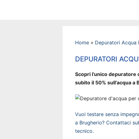
Vai
al
contenuto
Home
»
Depuratori Acqua
DEPURATORI ACQU
Scopri l’unico depuratore c
subito il 50% sull’acqua a 
Vuoi testare senza impegno 
a Brugherio? Contattaci sub
tecnico.