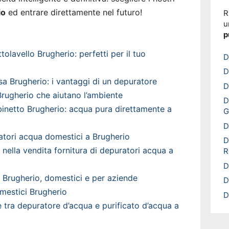
io
ed entrare direttamente nel futuro!
R
u
p
olavello Brugherio: perfetti per il tuo
D
D
a Brugherio: i vantaggi di un depuratore
D
rugherio che aiutano l’ambiente
D
inetto Brugherio: acqua pura direttamente a
G
D
ratori acqua domestici a Brugherio
D
a nella vendita fornitura di depuratori acqua a
R
D
 Brugherio, domestici e per aziende
D
mestici Brugherio
D
è tra depuratore d’acqua e purificato d’acqua a