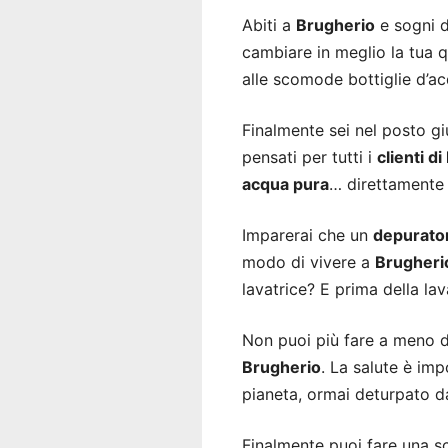
Abiti a
Brugherio
e sogni 
cambiare in meglio la tua qu
alle scomode bottiglie d’a
Finalmente sei nel posto gi
pensati per tutti i
clienti d
acqua pura
… direttamente 
Imparerai che un
depurato
modo di vivere a
Brugheri
lavatrice? E prima della lav
Non puoi più fare a meno 
Brugherio
. La salute è imp
pianeta, ormai deturpato da
Finalmente puoi fare una sce