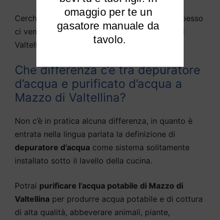
omaggio per te un 
Cerchiamo di rispondere alle domande che spesso
gasatore manuale da 
ci vengono fatte da diversi utenti di Mazzo di
tavolo.
Valtellina e limitrofi:
Che differenza c’è tra depuratore
d’acqua e purificato d’acqua a
Mazzo di Valtellina?
Non c’è in pratica alcuna differenza, in quanto è
entrata nella lingua parlata la definizione di
depuratore d’acqua
come sistema solitamente
installato sotto il lavello della cucina.
Potrai
purificare l’acqua potabile di Mazzo di
Valtellina
per produrre acqua potabile e di cottura
di alta qualità, abbeverare animali, piante,