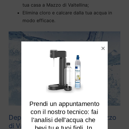
tua casa a Mazzo di Valtellina;
Elimina cloro e calcare dalla tua acqua in
modo efficace.
Prendi un appuntamento

 con il nostro tecnico: fai 
Depuratori acqua domestici Mazzo
l'analisi dell'acqua che 
di Valtellina
bevi tu e tuoi figli. In 