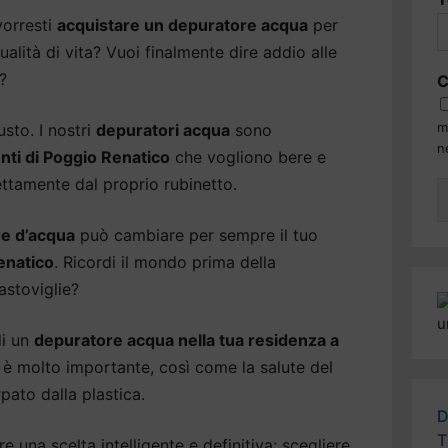
orresti
acquistare un depuratore acqua
per
alità di vita? Vuoi finalmente dire addio alle
?
C
m
usto. I nostri
depuratori acqua
sono
n
enti di Poggio Renatico
che vogliono bere e
ettamente dal proprio rubinetto.
e d’acqua
può cambiare per sempre il tuo
enatico
. Ricordi il mondo prima della
astoviglie?
di un
depuratore acqua nella tua residenza a
e è molto importante, così come la salute del
pato dalla plastica.
D
T
 una scelta intelligente e definitiva: scegliere