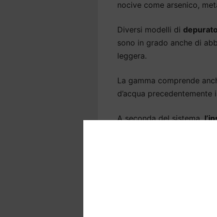
nocive come arsenico, metal
Diversi modelli di
depurato
sono in grado anche di abba
leggera.
La gamma comprende anche 
d’acqua precedentemente ins
A seconda del sistema,
l’i
sopra o sotto il lavello e, 
cucina.
Depuratori acqua ca
vantaggi di un dep
La
qualità dell’acqua
è fond