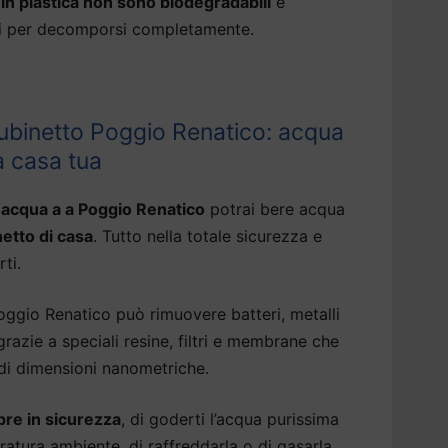
a in plastica non sono biodegradabili
e
ni per decomporsi completamente.
ubinetto Poggio Renatico: acqua
a casa tua
 acqua a a Poggio Renatico
potrai bere acqua
netto di casa
. Tutto nella totale sicurezza e
rti.
ggio Renatico può rimuovere batteri, metalli
razie a speciali resine, filtri e membrane che
 di dimensioni nanometriche.
re in sicurezza
, di goderti l’acqua purissima
atura ambiente, di raffreddarla o di gasarla