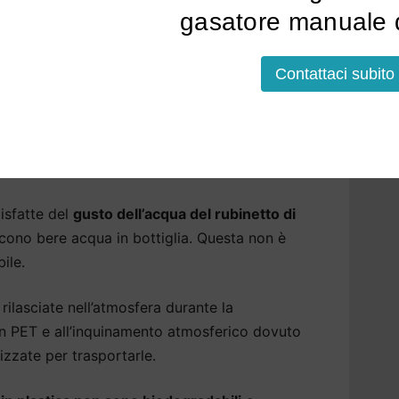
Poggio Renatico
.
gasatore manuale d
tare l’acqua alle sue qualità naturali,
Contattaci subito
dere l’acqua più leggera, eliminiamo eventuali
er garantire la massima sicurezza.
 Poggio Renatico che aiutano
isfatte del
gusto dell’acqua del rubinetto di
cono bere acqua in bottiglia. Questa non è
ile.
rilasciate nell’atmosfera durante la
 in PET e all’inquinamento atmosferico dovuto
izzate per trasportarle.