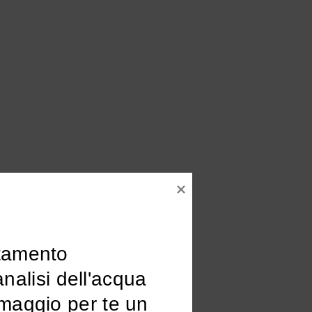
tamento

omaggio per te un 