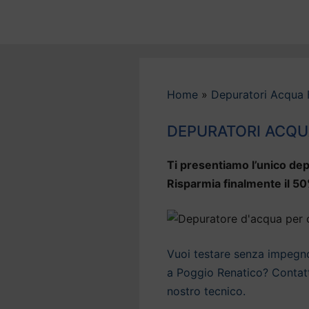
Vai
al
contenuto
Home
»
Depuratori Acqua 
DEPURATORI ACQU
Ti presentiamo l’unico dep
Risparmia finalmente il 50
Vuoi testare senza impegno 
a Poggio Renatico? Contatta
nostro tecnico.