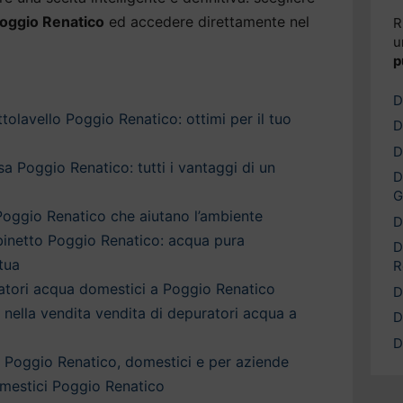
Poggio Renatico
ed accedere direttamente nel
R
u
p
D
tolavello Poggio Renatico: ottimi per il tuo
D
D
a Poggio Renatico: tutti i vantaggi di un
D
G
oggio Renatico che aiutano l’ambiente
D
binetto Poggio Renatico: acqua pura
D
tua
R
ratori acqua domestici a Poggio Renatico
D
a nella vendita vendita di depuratori acqua a
D
D
 Poggio Renatico, domestici e per aziende
mestici Poggio Renatico