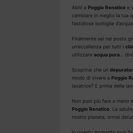
Abiti a
Poggio Renatico
e v
cambiare in meglio la tua qu
fastidiose bottiglie d’acqua
Finalmente sei nel posto gi
un’eccellenza per tutti i
cli
utilizzare
acqua pura
… dir
Scoprirai che un
depurator
modo di vivere a
Poggio R
lavatrice? E prima della lav
Non puoi più fare a meno 
Poggio Renatico
. La salut
nostro pianeta, ormai detur
In questo momento puoi fare