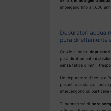
Inoltre,
le bottiglie d’acqu
impiegano fino a 1.000 an
Depuratori acqua r
pura direttamente 
Grazie ai nostri
depuratori
pura direttamente
dal rubi
senza fatica o inutili traspo
Un depuratore d’acqua a Po
pesanti e sostanze nocive g
intervengono su particelle
Ti permetterà di
bere semp
a Poggio Renatico a temper