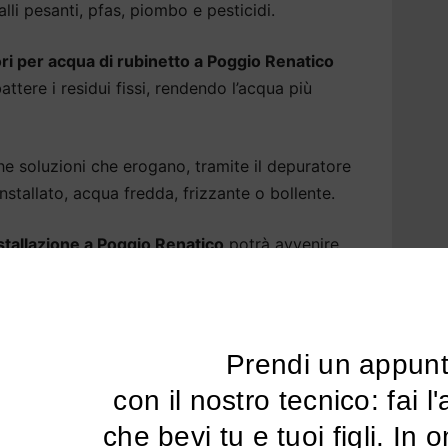
li pesanti, pfas, piombo e pesticidi.
ri per acqua di rubinetto a Poggio Renatico
ttere i residui fissi, rendendo l’acqua più
soluzioni che erogano, tramite il depuratore
tallato, acqua fredda, frizzante o bollente.
nstallazione a Poggio Renatico
potrà avvenire
per alcuni modelli, anche sotto la base della
sa Poggio Renatico: tutti i
Prendi un appun
uratore
 con il nostro tecnico: fai l'analisi dell'acqua 
amentale per la nostra salute e per il nostro
che bevi tu e tuoi figli. In 