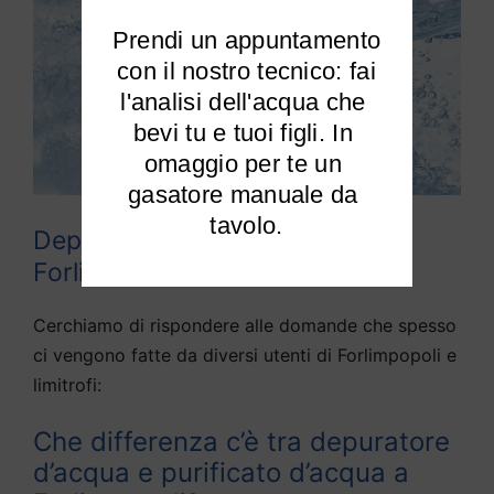
Prendi un appuntamento

 con il nostro tecnico: fai 
l'analisi dell'acqua che 
bevi tu e tuoi figli. In 
omaggio per te un 
gasatore manuale da 
tavolo.
Depuratori acqua domestici
Forlimpopoli
Cerchiamo di rispondere alle domande che spesso
ci vengono fatte da diversi utenti di Forlimpopoli e
limitrofi:
Che differenza c’è tra depuratore
d’acqua e purificato d’acqua a