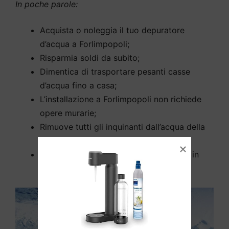
In poche parole:
Acquista o noleggia il tuo depuratore
d’acqua a Forlimpopoli;
Risparmia soldi da subito;
Dimentica di trasportare pesanti casse
d’acqua fino a casa;
L’installazione a Forlimpopoli non richiede
opere murarie;
Rimuove tutti gli inquinanti dall’acqua della
tua casa a Forlimpopoli;
Elimina cloro e calcare dalla tua acqua in
modo efficiente.