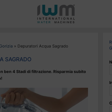
R
Gorizia
»
Depuratori Acqua Sagrado
G
UA SAGRADO
N
n ben 4 Stadi di filtrazione. Risparmia subito
o!
I
C