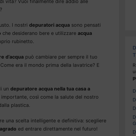
di vita? Vuoi finalmente dire addio alle
?
usto. I nostri
depuratori acqua
sono pensati
o
che desiderano bere e utilizzare
acqua
prio rubinetto.
D
T
re d’acqua
può cambiare per sempre il tuo
 Come era il mondo prima della lavatrice? E
R
u
p
di un
depuratore acqua nella tua casa a
D
o importante, così come la salute del nostro
D
alla plastica.
D
D
 una scelta intelligente e definitiva: scegliere
G
Sagrado
ed entrare direttamente nel futuro!
D