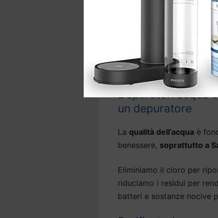
La gamma comprende anche 
d’acqua precedentemente ins
In base al sistema,
l’instal
il lavello e, per alcuni mod
Depuratori acqua ca
un depuratore
La
qualità dell’acqua
è fond
benessere,
soprattutto a 
Eliminiamo il cloro per ripor
riduciamo i residui per ren
batteri e sostanze nocive p