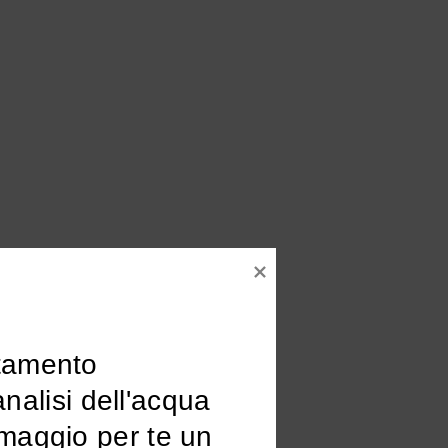
tamento

omaggio per te un 