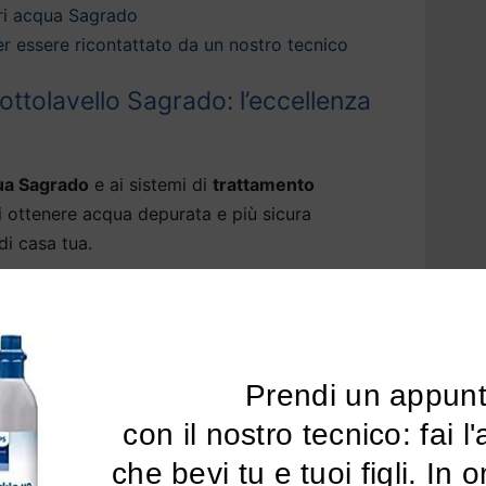
ri acqua Sagrado
 per essere ricontattato da un nostro tecnico
ttolavello Sagrado: l’eccellenza
ua Sagrado
e ai sistemi di
trattamento
i ottenere acqua depurata e più sicura
di casa tua.
 una vasta gamma di sistemi di
depurazione
ttimizzano la
qualità della tua acqua del
ore del cloro e ogni traccia di sostanze nocive
nti, pfas, piombo e pesticidi.
Prendi un appun
 con il nostro tecnico: fai l'analisi dell'acqua 
i per acqua di rubinetto a Sagrado
sono in
che bevi tu e tuoi figli. In 
residui fissi, rendendo l’acqua più leggera.