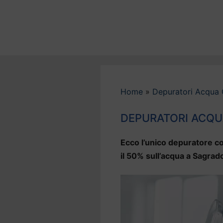
Vai
al
contenuto
Home
»
Depuratori Acqua 
DEPURATORI ACQ
Ecco l’unico depuratore co
il 50% sull’acqua a Sagrad