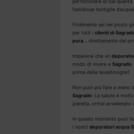
perfezionare la tua qualità 
fastidiose bottiglie d’acqua
Finalmente sei nel posto gi
per tutti i
clienti di Sagrad
pura
… direttamente dal pro
Imparerai che un
depurato
modo di vivere a
Sagrado
.
prima della lavastoviglie?
Non puoi più fare a meno 
Sagrado
. La salute è molt
pianeta, ormai avvelenato d
In questo momento puoi fare
i nostri
depuratori acqua 