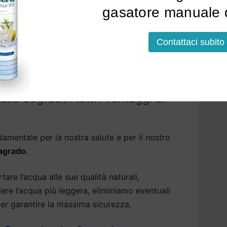
gasatore manuale d
soluzioni che erogano, tramite il depuratore
tallato, acqua bollente, fredda o frizzante.
Contattaci subito
lazione a Sagrado
potrà avvenire sopra o sotto
elli, anche sotto la base della cucina.
sa Sagrado: tutti i vantaggi di
amentale per la nostra salute e per il nostro
Sagrado
.
tare l’acqua alle sue qualità naturali,
dere l’acqua più leggera, eliminiamo eventuali
er garantire la massima sicurezza.