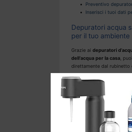
Preventivo depurato
Inserisci i tuoi dati
Depuratori acqua so
per il tuo ambiente
Grazie ai
depuratori d’acq
dell’acqua per la casa
, puo
direttamente dal rubinetto 
La nostra tecnologia offre
domestica a Sagrado
che o
rubinetto
, rimuovendo l’od
come arsenico, metalli pesa
Alcuni modelli di
depurator
grado anche di abbattere i 