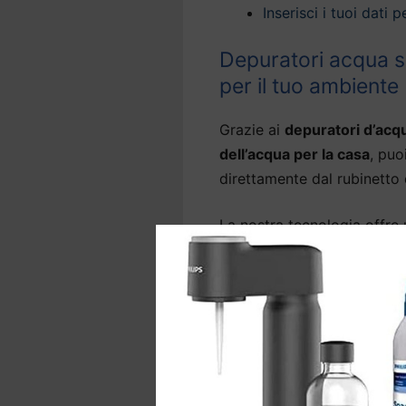
Inserisci i tuoi dati
Depuratori acqua so
per il tuo ambiente
Grazie ai
depuratori d’acq
dell’acqua per la casa
, puo
direttamente dal rubinetto 
La nostra tecnologia offre
domestica a Sonnino
che p
rubinetto
, eliminando l’od
come arsenico, metalli pesa
Molti modelli di
depuratori
grado anche di abbattere i 