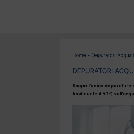
Vai
al
contenuto
Home
»
Depuratori Acqua 
DEPURATORI ACQU
Scopri l’unico depuratore c
finalmente il 50% sull’acq