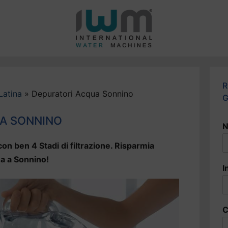
R
Latina
»
Depuratori Acqua Sonnino
G
A SONNINO
N
on ben 4 Stadi di filtrazione. Risparmia
ua a Sonnino!
I
C