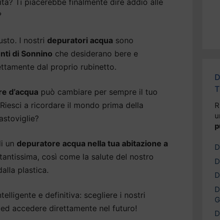
vita? Ti piacerebbe finalmente dire addio alle
?
usto. I nostri
depuratori acqua
sono
enti di Sonnino
che desiderano bere e
ettamente dal proprio rubinetto.
D
T
re d’acqua
può cambiare per sempre il tuo
 Riesci a ricordare il mondo prima della
R
u
astoviglie?
p
di un
depuratore acqua nella tua abitazione a
D
tantissima, così come la salute del nostro
D
alla plastica.
D
D
elligente e definitiva: scegliere i nostri
G
ed accedere direttamente nel futuro!
D