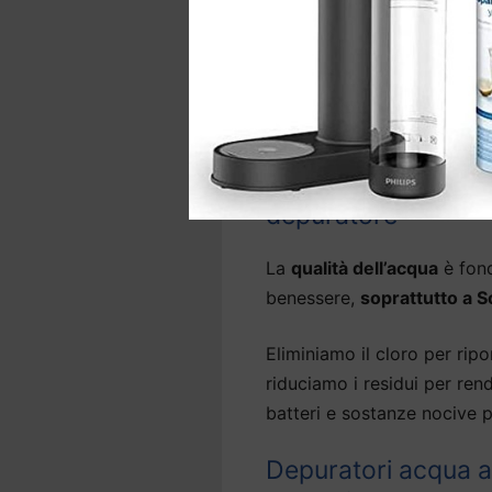
La gamma comprende anche 
d’acqua precedentemente ins
A seconda del sistema,
l’i
sotto il lavello e, per alcu
Depuratori acqua ca
depuratore
La
qualità dell’acqua
è fond
benessere,
soprattutto a 
Eliminiamo il cloro per ripor
riduciamo i residui per ren
batteri e sostanze nocive p
Depuratori acqua 