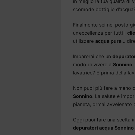
in meglio la tua qualità di 
scomode bottiglie d’acqua
Finalmente sei nel posto gi
un’eccellenza per tutti i
cli
utilizzare
acqua pura
… dir
Imparerai che un
depurato
modo di vivere a
Sonnino
.
lavatrice? E prima della lav
Non puoi più fare a meno 
Sonnino
. La salute è impor
pianeta, ormai avvelenato d
Oggi puoi fare una scelta int
depuratori acqua Sonnino