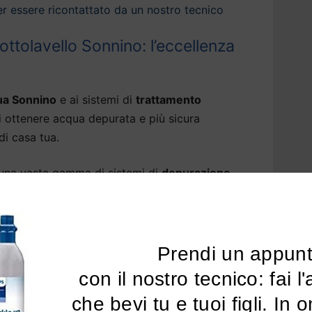
 per essere ricontattato da un nostro tecnico
ttolavello Sonnino: l’eccellenza
ua Sonnino
e ai sistemi di
trattamento
i ottenere acqua depurata e più sicura
di casa tua.
 una vasta gamma di sistemi di
depurazione
erfezionano la
qualità della tua acqua del
ore del cloro e ogni traccia di sostanze nocive
nti, pfas, piombo e pesticidi.
Prendi un appun
 per acqua di rubinetto a Sonnino
sono in
 con il nostro tecnico: fai l'analisi dell'acqua 
residui fissi, rendendo l’acqua molto leggera.
che bevi tu e tuoi figli. In 