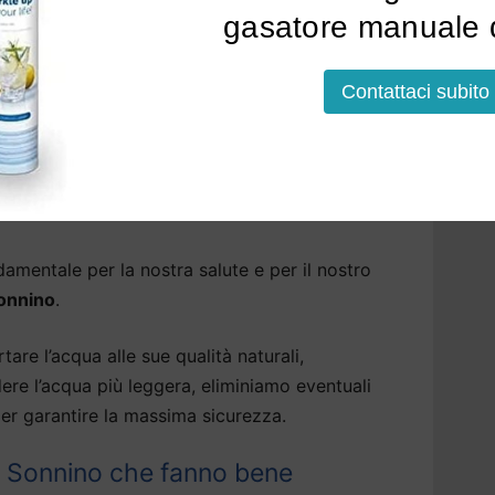
soluzioni che erogano, tramite il depuratore
gasatore manuale d
tallato, acqua bollente, fredda o frizzante.
Contattaci subito
nstallazione a Sonnino
potrà avvenire sopra o
ni modelli, anche sotto la base della cucina.
sa Sonnino: tutti i vantaggi di un
amentale per la nostra salute e per il nostro
Sonnino
.
tare l’acqua alle sue qualità naturali,
dere l’acqua più leggera, eliminiamo eventuali
er garantire la massima sicurezza.
a Sonnino che fanno bene