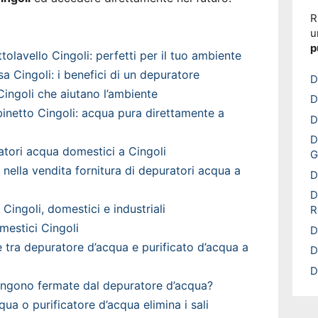
R
u
p
olavello Cingoli: perfetti per il tuo ambiente
a Cingoli: i benefici di un depuratore
D
Cingoli che aiutano l’ambiente
D
inetto Cingoli: acqua pura direttamente a
D
D
ratori acqua domestici a Cingoli
G
a nella vendita fornitura di depuratori acqua a
D
D
Cingoli, domestici e industriali
R
mestici Cingoli
D
è tra depuratore d’acqua e purificato d’acqua a
D
D
engono fermate dal depuratore d’acqua?
qua o purificatore d’acqua elimina i sali