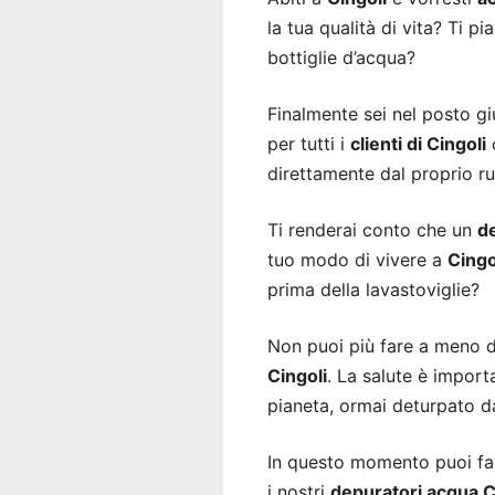
la tua qualità di vita? Ti p
bottiglie d’acqua?
Finalmente sei nel posto gi
per tutti i
clienti di Cingoli
c
direttamente dal proprio ru
Ti renderai conto che un
d
tuo modo di vivere a
Cingo
prima della lavastoviglie?
Non puoi più fare a meno 
Cingoli
. La salute è import
pianeta, ormai deturpato da
In questo momento puoi fare
i nostri
depuratori acqua C