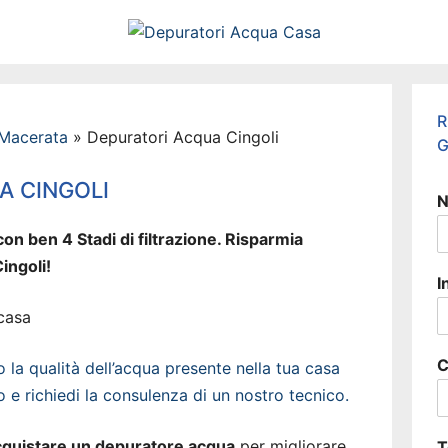
R
 Macerata
»
Depuratori Acqua Cingoli
G
A CINGOLI
N
on ben 4 Stadi di filtrazione. Risparmia
ingoli!
I
C
la qualità dell’acqua presente nella tua casa
o e richiedi la consulenza di un nostro tecnico.
cquistare un depuratore acqua
per migliorare
T