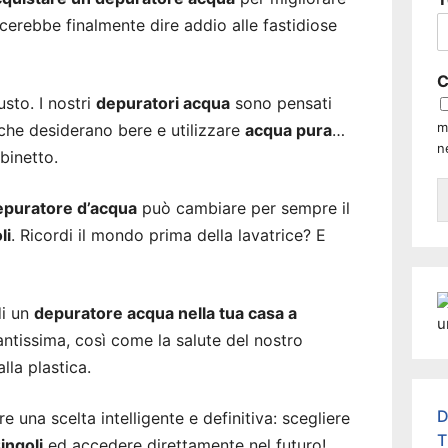
iacerebbe finalmente dire addio alle fastidiose
C
usto. I nostri
depuratori acqua
sono pensati
m
he desiderano bere e utilizzare
acqua pura
…
n
binetto.
epuratore d’acqua
può cambiare per sempre il
li
. Ricordi il mondo prima della lavatrice? E
di un
depuratore acqua nella tua casa a
antissima, così come la salute del nostro
lla plastica.
D
 una scelta intelligente e definitiva: scegliere
T
ingoli
ed accedere direttamente nel futuro!