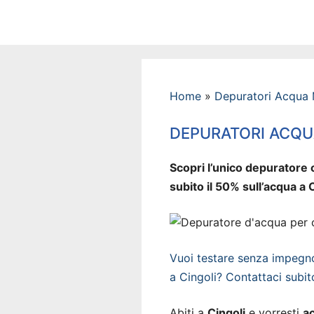
Vai
al
contenuto
Home
»
Depuratori Acqua
DEPURATORI ACQU
Scopri l’unico depuratore c
subito il 50% sull’acqua a C
Vuoi testare senza impegno 
a Cingoli? Contattaci subit
Abiti a
Cingoli
e vorresti
a