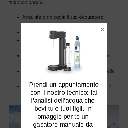
In poche parole:
Acquista o noleggia il tuo depuratore
d’acqua a Podenzana;
Risparmia denaro da subito;
Dimentica di trasportare pesanti casse
d’acqua fino a casa;
L’installazione a Podenzana non richiede
opere murarie;
Rimuove tutti gli inquinanti dall’acqua della
tua casa a Podenzana;
Prendi un appuntamento

Elimina cloro e calcare dalla tua acqua in
 con il nostro tecnico: fai 
modo efficiente.
l'analisi dell'acqua che 
bevi tu e tuoi figli. In 
omaggio per te un 
gasatore manuale da 