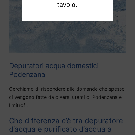
tavolo.
Depuratori acqua domestici
Podenzana
Cerchiamo di rispondere alle domande che spesso
ci vengono fatte da diversi utenti di Podenzana e
limitrofi:
Che differenza c’è tra depuratore
d’acqua e purificato d’acqua a