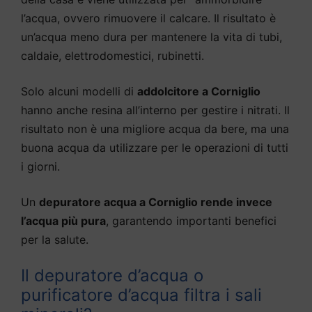
l’acqua, ovvero rimuovere il calcare. Il risultato è
un’acqua meno dura per mantenere la vita di tubi,
caldaie, elettrodomestici, rubinetti.
Solo alcuni modelli di
addolcitore a Corniglio
hanno anche resina all’interno per gestire i nitrati. Il
risultato non è una migliore acqua da bere, ma una
buona acqua da utilizzare per le operazioni di tutti
i giorni.
Un
depuratore acqua a Corniglio rende invece
l’acqua più pura
, garantendo importanti benefici
per la salute.
Il depuratore d’acqua o
purificatore d’acqua filtra i sali