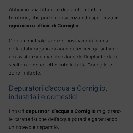
Abbiamo una fitta rete di agenti in tutto il
territorio, che porta consulenza ed esperienza
in
ogni casa o ufficio di Corniglio
.
Con un puntuale servizio post vendita e una
collaudata organizzazione di tecnici, garantiamo
un’assistenza e manutenzione dell’impianto da te
scelto rapido ed efficiente in tutta Corniglio e
zone limitrofe.
Depuratori d’acqua a Corniglio,
industriali e domestici
I nostri
depuratori d’acqua a Corniglio
migliorano
le caratteristiche dell’acqua potabile garantendo
un notevole risparmio.