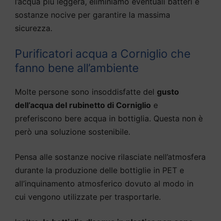
l’acqua più leggera, eliminiamo eventuali batteri e
sostanze nocive per garantire la massima
sicurezza.
Purificatori acqua a Corniglio che
fanno bene all’ambiente
Molte persone sono insoddisfatte del
gusto
dell’acqua del rubinetto di Corniglio
e
preferiscono bere acqua in bottiglia. Questa non è
però una soluzione sostenibile.
Pensa alle sostanze nocive rilasciate nell’atmosfera
durante la produzione delle bottiglie in PET e
all’inquinamento atmosferico dovuto al modo in
cui vengono utilizzate per trasportarle.