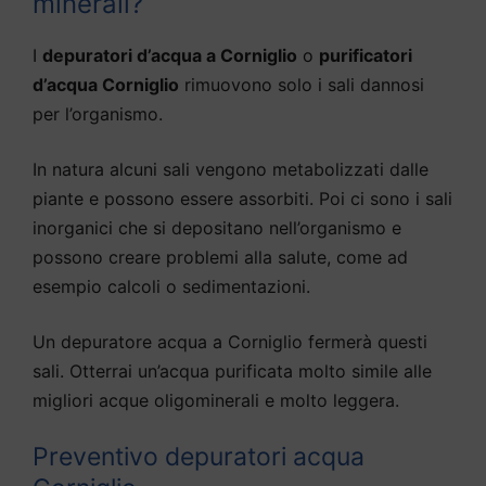
minerali?
I
depuratori d’acqua a Corniglio
o
purificatori
d’acqua Corniglio
rimuovono solo i sali dannosi
per l’organismo.
In natura alcuni sali vengono metabolizzati dalle
piante e possono essere assorbiti. Poi ci sono i sali
inorganici che si depositano nell’organismo e
possono creare problemi alla salute, come ad
esempio calcoli o sedimentazioni.
Un depuratore acqua a Corniglio fermerà questi
sali. Otterrai un’acqua purificata molto simile alle
migliori acque oligominerali e molto leggera.
Preventivo depuratori acqua