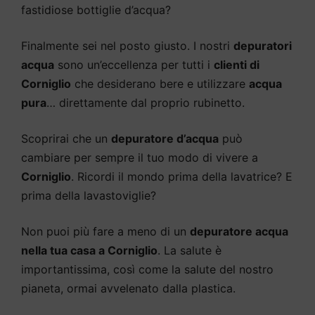
fastidiose bottiglie d’acqua?
Finalmente sei nel posto giusto. I nostri
depuratori
acqua
sono un’eccellenza per tutti i
clienti di
Corniglio
che desiderano bere e utilizzare
acqua
pura
… direttamente dal proprio rubinetto.
Scoprirai che un
depuratore d’acqua
può
cambiare per sempre il tuo modo di vivere a
Corniglio
. Ricordi il mondo prima della lavatrice? E
prima della lavastoviglie?
Non puoi più fare a meno di un
depuratore acqua
nella tua casa a Corniglio
. La salute è
importantissima, così come la salute del nostro
pianeta, ormai avvelenato dalla plastica.