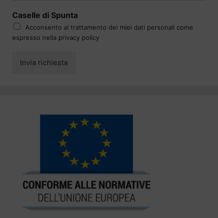
Caselle di Spunta
Acconsento al trattamento dei miei dati personali come
espresso nella privacy policy
Invia richiesta