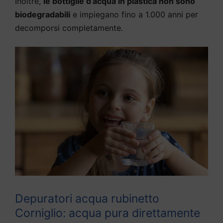
Inoltre,
le bottiglie d’acqua in plastica non sono
biodegradabili
e impiegano fino a 1.000 anni per
decomporsi completamente.
Depuratori acqua rubinetto
Corniglio: acqua pura direttamente