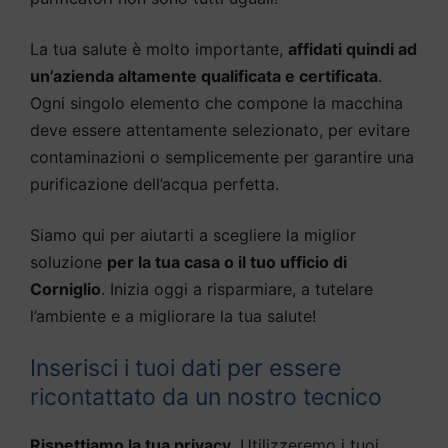
La tua salute è molto importante,
affidati quindi ad
un’azienda altamente qualificata e certificata
.
Ogni singolo elemento che compone la macchina
deve essere attentamente selezionato, per evitare
contaminazioni o semplicemente per garantire una
purificazione dell’acqua perfetta.
Siamo qui per aiutarti a scegliere la miglior
soluzione
per la tua casa o il tuo ufficio di
Corniglio
. Inizia oggi a risparmiare, a tutelare
l’ambiente e a migliorare la tua salute!
Inserisci i tuoi dati per essere
ricontattato da un nostro tecnico
Rispettiamo la tua privacy
. Utilizzeremo i tuoi