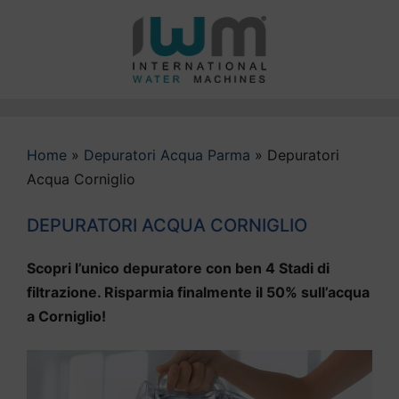
Vai
al
contenuto
Home
»
Depuratori Acqua Parma
»
Depuratori
Acqua Corniglio
DEPURATORI ACQUA CORNIGLIO
Scopri l’unico depuratore con ben 4 Stadi di
filtrazione. Risparmia finalmente il 50% sull’acqua
a Corniglio!