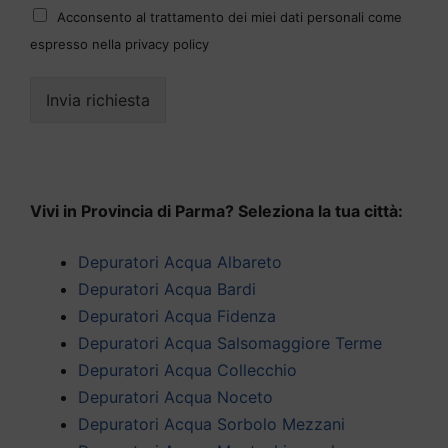
Acconsento al trattamento dei miei dati personali come
espresso nella privacy policy
Invia richiesta
Vivi in Provincia di Parma? Seleziona la tua città:
Depuratori Acqua Albareto
Depuratori Acqua Bardi
Depuratori Acqua Fidenza
Depuratori Acqua Salsomaggiore Terme
Depuratori Acqua Collecchio
Depuratori Acqua Noceto
Depuratori Acqua Sorbolo Mezzani