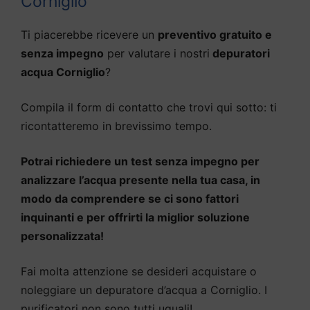
Corniglio
Ti piacerebbe ricevere un
preventivo gratuito e
senza impegno
per valutare i nostri
depuratori
acqua Corniglio
?
Compila il form di contatto che trovi qui sotto: ti
ricontatteremo in brevissimo tempo.
Potrai richiedere un test senza impegno per
analizzare l’acqua presente nella tua casa, in
modo da comprendere se ci sono fattori
inquinanti e per offrirti la miglior soluzione
personalizzata!
Fai molta attenzione se desideri acquistare o
noleggiare un depuratore d’acqua a Corniglio. I
purificatori non sono tutti uguali!