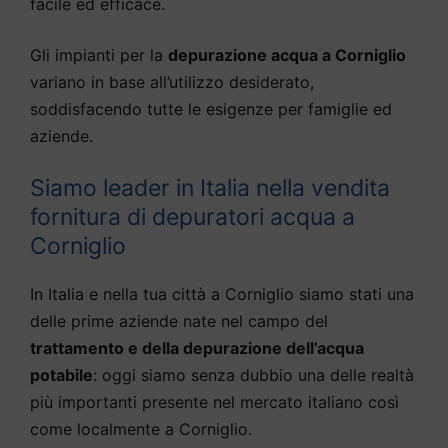
facile ed efficace.
Gli impianti per la
depurazione acqua a Corniglio
variano in base all’utilizzo desiderato,
soddisfacendo tutte le esigenze per famiglie ed
aziende.
Siamo leader in Italia nella vendita
fornitura di depuratori acqua a
Corniglio
In Italia e nella tua città a Corniglio siamo stati una
delle prime aziende nate nel campo del
trattamento e della depurazione dell’acqua
potabile
: oggi siamo senza dubbio una delle realtà
più importanti presente nel mercato italiano così
come localmente a Corniglio.