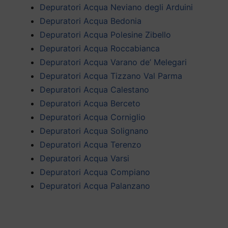
Depuratori Acqua Neviano degli Arduini
Depuratori Acqua Bedonia
Depuratori Acqua Polesine Zibello
Depuratori Acqua Roccabianca
Depuratori Acqua Varano de’ Melegari
Depuratori Acqua Tizzano Val Parma
Depuratori Acqua Calestano
Depuratori Acqua Berceto
Depuratori Acqua Corniglio
Depuratori Acqua Solignano
Depuratori Acqua Terenzo
Depuratori Acqua Varsi
Depuratori Acqua Compiano
Depuratori Acqua Palanzano