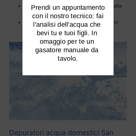
Rimuove tutti gli inquinanti dall’acqua della
Prendi un appuntamento

tua casa a San Marcello Piteglio;
 con il nostro tecnico: fai 
Elimina cloro e calcare dalla tua acqua in
l'analisi dell'acqua che 
modo efficiente.
bevi tu e tuoi figli. In 
omaggio per te un 
gasatore manuale da 
tavolo.
Depuratori acqua domestici San