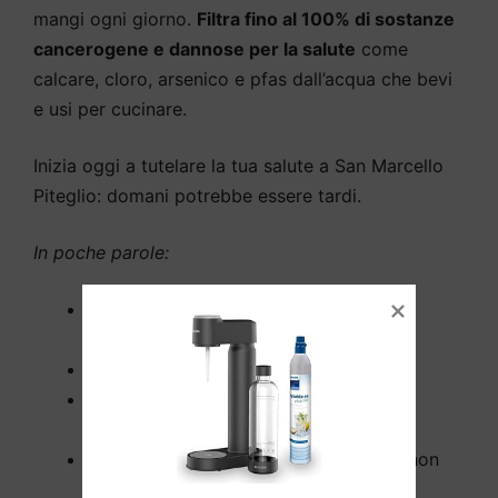
mangi ogni giorno.
Filtra fino al 100% di sostanze
cancerogene e dannose per la salute
come
calcare, cloro, arsenico e pfas dall’acqua che bevi
e usi per cucinare.
Inizia oggi a tutelare la tua salute a San Marcello
Piteglio: domani potrebbe essere tardi.
In poche parole:
Acquista o noleggia il tuo depuratore
d’acqua a San Marcello Piteglio;
Risparmia denaro da subito;
Dimentica di trasportare pesanti casse
d’acqua fino a casa;
L’installazione a San Marcello Piteglio non
richiede opere murarie;