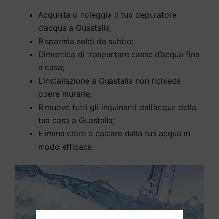
Acquista o noleggia il tuo depuratore
d’acqua a Guastalla;
Risparmia soldi da subito;
Dimentica di trasportare casse d’acqua fino
a casa;
L’installazione a Guastalla non richiede
opere murarie;
Rimuove tutti gli inquinanti dall’acqua della
tua casa a Guastalla;
Elimina cloro e calcare dalla tua acqua in
modo efficace.