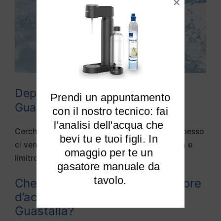
Depuratori acqua domestici
Prendi un appuntamento

Guastalla
 con il nostro tecnico: fai 
l'analisi dell'acqua che 
Cerchiamo di rispondere alle domande che spesso
bevi tu e tuoi figli. In 
ci vengono fatte da diversi utenti di Guastalla e
omaggio per te un 
limitrofi:
gasatore manuale da 
tavolo.
Che differenza c’è tra depuratore
d’acqua e purificato d’acqua a
Guastalla?