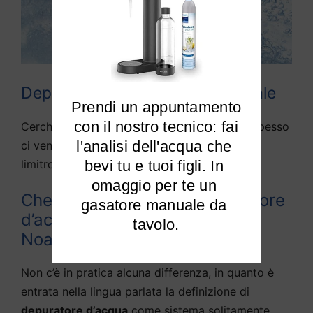
Depuratori acqua domestici Noale
Prendi un appuntamento

 con il nostro tecnico: fai 
Cerchiamo di rispondere alle domande che spesso
l'analisi dell'acqua che 
ci vengono fatte da diversi utenti di Noale e
limitrofi:
bevi tu e tuoi figli. In 
omaggio per te un 
Che differenza c’è tra depuratore
gasatore manuale da 
d’acqua e purificato d’acqua a
tavolo.
Noale?
Non c’è in pratica alcuna differenza, in quanto è
entrata nella lingua parlata la definizione di
depuratore d’acqua
come sistema solitamente