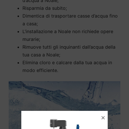
d’acqua a Noale;
Risparmia da subito;
Dimentica di trasportare casse d’acqua fino
a casa;
L’installazione a Noale non richiede opere
murarie;
Rimuove tutti gli inquinanti dall’acqua della
tua casa a Noale;
Elimina cloro e calcare dalla tua acqua in
modo efficiente.