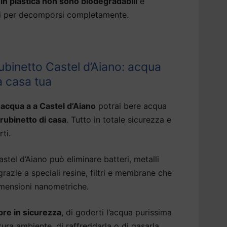
a in plastica non sono biodegradabili
e
ni per decomporsi completamente.
ubinetto Castel d’Aiano: acqua
a casa tua
 acqua a a Castel d’Aiano
potrai bere acqua
 rubinetto di casa
. Tutto in totale sicurezza e
rti.
tel d’Aiano può eliminare batteri, metalli
razie a speciali resine, filtri e membrane che
imensioni nanometriche.
re in sicurezza
, di goderti l’acqua purissima
ura ambiente, di raffreddarla o di gasarla