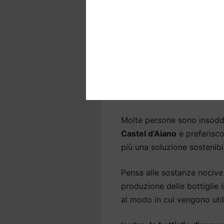
corpo,
soprattutto a Caste
Eliminiamo il cloro per ripor
riduciamo i residui per ren
batteri e sostanze nocive p
Purificatori acqua 
l’ambiente
Molte persone sono insodd
Castel d’Aiano
e preferisco
più una soluzione sostenibi
Pensa alle sostanze nocive 
produzione delle bottiglie
al modo in cui vengono util