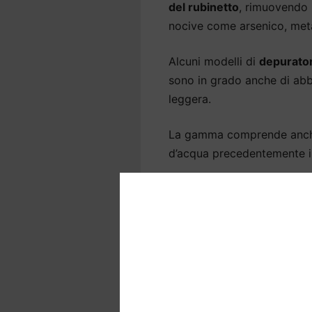
del rubinetto
, rimuovendo 
nocive come arsenico, metal
Alcuni modelli di
depurator
sono in grado anche di abba
leggera.
La gamma comprende anche 
d’acqua precedentemente ins
In base al sistema,
l’instal
sotto il lavello e, per alcu
Depuratori acqua ca
vantaggi di un dep
La
qualità dell’acqua
è fond