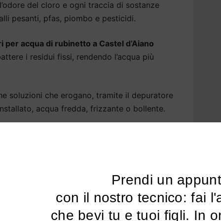
l’odore del cloro e ogni traccia di sostanze
li pesanti, pfas, piombo e pesticidi.
i per acqua di rubinetto a Castel d’Aiano
ttere i residui fissi, rendendo l’acqua più
soluzioni che erogano, tramite il depuratore
tallato, acqua fredda, frizzante o bollente.
lazione a Castel d’Aiano
potrà avvenire sopra o
ni modelli, anche sotto la base della cucina.
sa Castel d’Aiano: tutti i
Prendi un appun
uratore
 con il nostro tecnico: fai l'analisi dell'acqua 
amentale per la nostra salute e per il nostro
che bevi tu e tuoi figli. In 