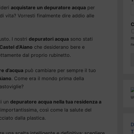
ideri
acquistare un depuratore acqua
per
di vita? Vorresti finalmente dire addio alle
C
m
usto. I nostri
depuratori acqua
sono stati
n
i Castel d’Aiano
che desiderano bere e
ettamente dal proprio rubinetto.
re d’acqua
può cambiare per sempre il tuo
Aiano
. Come era il mondo prima della
astoviglie?
di un
depuratore acqua nella tua residenza a
è importantissima, così come la salute del
ciato dalla plastica.
D
T
 una scelta intelligente e definitiva: scegliere