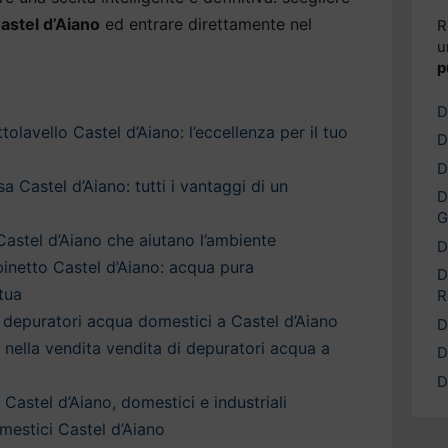
astel d’Aiano
ed entrare direttamente nel
R
u
p
D
olavello Castel d’Aiano: l’eccellenza per il tuo
D
D
 Castel d’Aiano: tutti i vantaggi di un
D
G
Castel d’Aiano che aiutano l’ambiente
D
inetto Castel d’Aiano: acqua pura
D
tua
R
depuratori acqua domestici a Castel d’Aiano
D
a nella vendita vendita di depuratori acqua a
D
D
Castel d’Aiano, domestici e industriali
estici Castel d’Aiano