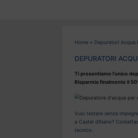
Vai
al
contenuto
Home
»
Depuratori Acqua
DEPURATORI ACQU
Ti presentiamo l’unico dep
Risparmia finalmente il 50
Vuoi testare senza impegno 
a Castel d’Aiano? Contattac
tecnico.