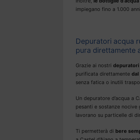
Inoltre,
le bottiglie d’acqu
impiegano fino a 1.000 an
Depuratori acqua r
pura direttamente 
Grazie ai nostri
depuratori
purificata direttamente
dal
senza fatica o inutili traspo
Un depuratore d’acqua a Cas
pesanti e sostanze nocive g
lavorano su particelle di d
Ti permetterà di
bere semp
a Castel d’Aiano a temperat