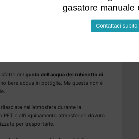
l d’Aiano
.
gasatore manuale d
tare l’acqua alle sue qualità naturali,
Contattaci subito
dere l’acqua più leggera, eliminiamo eventuali
er garantire la massima sicurezza.
a Castel d’Aiano che aiutano
isfatte del
gusto dell’acqua del rubinetto di
no bere acqua in bottiglia. Ma questa non è
le.
rilasciate nell’atmosfera durante la
 in PET e all’inquinamento atmosferico dovuto
izzate per trasportarle.