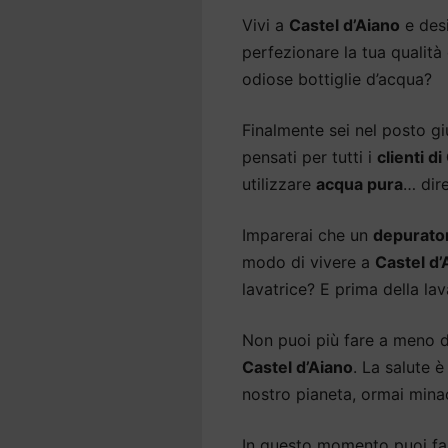
Vivi a
Castel d’Aiano
e des
perfezionare la tua qualità 
odiose bottiglie d’acqua?
Finalmente sei nel posto gi
pensati per tutti i
clienti d
utilizzare
acqua pura
… dir
Imparerai che un
depurato
modo di vivere a
Castel d’
lavatrice? E prima della lav
Non puoi più fare a meno 
Castel d’Aiano
. La salute 
nostro pianeta, ormai minac
In questo momento puoi fare