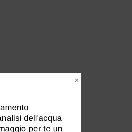
tamento

omaggio per te un 