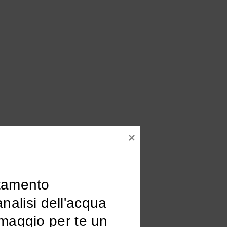
tamento

omaggio per te un 