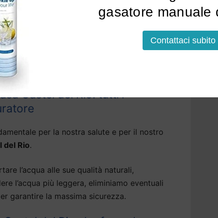
gasatore manuale d
soluzioni che erogano, tramite il depuratore
tallato, acqua frizzante, fredda o bollente.
Contattaci subito
lazione a Castel del Rio
potrà avvenire sopra o
ni modelli, anche sotto la base della cucina.
a Castel del Rio: tutti i
uratore
amentale per la nostra salute e per il nostro
l del Rio
.
tare l’acqua alle sue qualità naturali,
dere l’acqua più leggera, eliminiamo eventuali
er garantire la massima sicurezza.