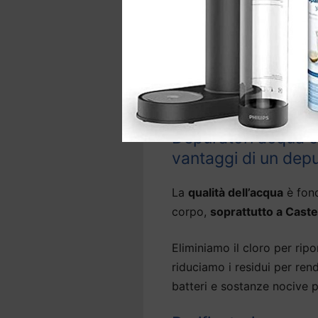
La gamma comprende anche 
d’acqua precedentemente ins
In base al sistema,
l’instal
sotto il lavello e, per alcu
Depuratori acqua cas
vantaggi di un dep
La
qualità dell’acqua
è fond
corpo,
soprattutto a Caste
Eliminiamo il cloro per ripor
riduciamo i residui per ren
batteri e sostanze nocive p