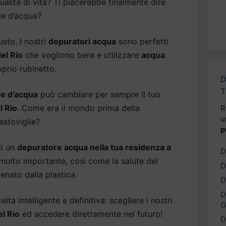
ualità di vita? Ti piacerebbe finalmente dire
ie d’acqua?
usto. I nostri
depuratori acqua
sono perfetti
del Rio
che vogliono bere e utilizzare
acqua
prio rubinetto.
D
T
e d’acqua
può cambiare per sempre il tuo
l Rio
. Come era il mondo prima della
R
u
astoviglie?
p
di un
depuratore acqua nella tua residenza a
D
 molto importante, così come la salute del
D
enato dalla plastica.
D
D
lta intelligente e definitiva: scegliere i nostri
G
l Rio
ed accedere direttamente nel futuro!
D