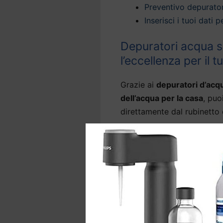
Preventivo depurator
Inserisci i tuoi dati
Depuratori acqua so
l’eccellenza per il 
Grazie ai
depuratori d’acqu
dell’acqua per la casa
, puo
direttamente dal rubinetto 
La nostra tecnologia offre
domestica a Castel del Rio
del rubinetto
, eliminando l
nocive come arsenico, metal
Alcuni modelli di
depurator
in grado anche di abbattere 