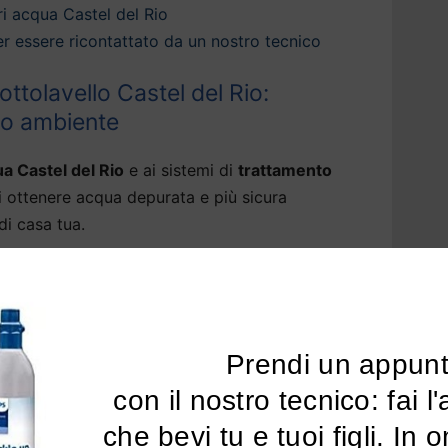
i acqua Castel del Rio
 per essere ricontattato da un nostro tecnico
ttolavello Castel del Rio:
tuo ambiente
a Castel del Rio
e ai sistemi di
trattamento
i ottenere acqua depurata e più sicura
di casa tua.
 una vasta gamma di sistemi di
depurazione
che perfezionano la
qualità della tua acqua
’odore del cloro e ogni traccia di sostanze
li pesanti, pfas, piombo e pesticidi.
Prendi un appun
 con il nostro tecnico: fai l'analisi dell'acqua 
i per acqua di rubinetto a Castel del Rio
sono
che bevi tu e tuoi figli. In 
i residui fissi, rendendo l’acqua più leggera.