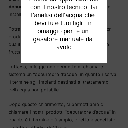
 con il nostro tecnico: fai 
depuratore d’acqua
come sistema solitamente
installato sotto il lavello della cucina.
l'analisi dell'acqua che 
bevi tu e tuoi figli. In 
Potrai
purificare l’acqua potabile di Chieve
per
omaggio per te un 
produrre acqua potabile e di cottura di alta
gasatore manuale da 
qualità, abbeverare animali, piante, sciacquare
tavolo.
frutta e verdura, ecc.
Tuttavia, la legge non permette di chiamare il
sistema un “depuratore d’acqua” in quanto riserva
il termine agli impianti destinati al trattamento
dell’acqua non potabile.
Dopo questo chiarimento, ci permettiamo di
chiamare i nostri prodotti “depuratore d’acqua” in
quanto è il termine più ampio, diretto e accettato
da tutti i cittadini di Chieve.