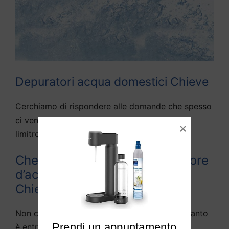
Depuratori acqua domestici Chieve
Cerchiamo di rispondere alle domande che spesso
ci vengono fatte da diversi utenti di Chieve e
limitrofi:
Che differenza c’è tra depuratore
d’acqua e purificato d’acqua a
Chieve?
Non c’è teoricamente alcuna differenza, in quanto
Prendi un appuntamento

è entrata nella lingua parlata la definizione di