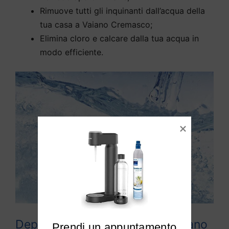
Rimuove tutti gli inquinanti dall’acqua della
tua casa a Vaiano Cremasco;
Elimina cloro e calcare dalla tua acqua in
modo efficiente.
Depuratori acqua domestici Vaiano
Prendi un appuntamento
