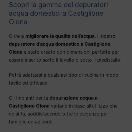
Scopri la gamma dei depuratori
acqua domestici a Castiglione
Olona
Oltre a
migliorare la qualità dell’acqua
, il nostro
depuratore d’acqua domestico a Castiglione
Olona
è stato creato con dimensioni perfette per
essere inserito sotto il lavello o sotto il piedistallo.
Potrà adattarsi a qualsiasi tipo di cucina in modo
facile ed efficace.
Gli impianti per la
depurazione acqua a
Castiglione Olona
variano in base all’utilizzo che
ne si fa, soddisfacendo tutte le esigenze per
famiglie ed aziende.