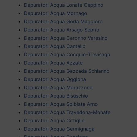
Depuratori Acqua Lonate Ceppino
Depuratori Acqua Mornago
Depuratori Acqua Gorla Maggiore
Depuratori Acqua Arsago Seprio
Depuratori Acqua Caronno Varesino
Depuratori Acqua Cantello
Depuratori Acqua Cocquio-Trevisago
Depuratori Acqua Azzate
Depuratori Acqua Gazzada Schianno
Depuratori Acqua Oggiona
Depuratori Acqua Morazzone
Depuratori Acqua Bisuschio
Depuratori Acqua Solbiate Arno
Depuratori Acqua Travedona-Monate
Depuratori Acqua Cittiglio
Depuratori Acqua Germignaga
Depuratori Acqua Casciago