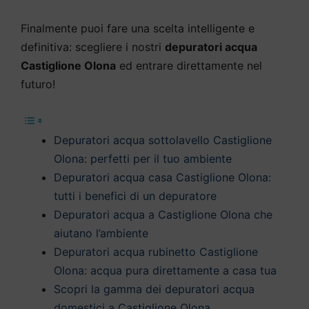
Finalmente puoi fare una scelta intelligente e
definitiva: scegliere i nostri
depuratori acqua
Castiglione Olona
ed entrare direttamente nel
futuro!
Depuratori acqua sottolavello Castiglione
Olona: perfetti per il tuo ambiente
Depuratori acqua casa Castiglione Olona:
tutti i benefici di un depuratore
Depuratori acqua a Castiglione Olona che
aiutano l’ambiente
Depuratori acqua rubinetto Castiglione
Olona: acqua pura direttamente a casa tua
Scopri la gamma dei depuratori acqua
domestici a Castiglione Olona