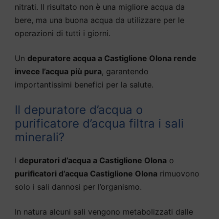
nitrati. Il risultato non è una migliore acqua da
bere, ma una buona acqua da utilizzare per le
operazioni di tutti i giorni.
Un
depuratore acqua a Castiglione Olona rende
invece l’acqua più pura
, garantendo
importantissimi benefici per la salute.
Il depuratore d’acqua o
purificatore d’acqua filtra i sali
minerali?
I
depuratori d’acqua a Castiglione Olona
o
purificatori d’acqua Castiglione Olona
rimuovono
solo i sali dannosi per l’organismo.
In natura alcuni sali vengono metabolizzati dalle