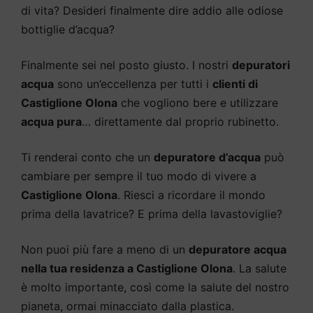
di vita? Desideri finalmente dire addio alle odiose
bottiglie d’acqua?
Finalmente sei nel posto giusto. I nostri
depuratori
acqua
sono un’eccellenza per tutti i
clienti di
Castiglione Olona
che vogliono bere e utilizzare
acqua pura
… direttamente dal proprio rubinetto.
Ti renderai conto che un
depuratore d’acqua
può
cambiare per sempre il tuo modo di vivere a
Castiglione Olona
. Riesci a ricordare il mondo
prima della lavatrice? E prima della lavastoviglie?
Non puoi più fare a meno di un
depuratore acqua
nella tua residenza a Castiglione Olona
. La salute
è molto importante, così come la salute del nostro
pianeta, ormai minacciato dalla plastica.