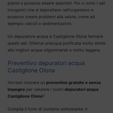
piante e possono essere assorbiti. Poi ci sono i sali
inorganici che si depositano nell’organismo e
possono creare problemi alla salute, come ad
esempio calcoli o sedimentazioni.
Un depuratore acqua a Castiglione Olona fermerà
questi sali. Otterrai un’acqua purificata molto simile
alle migliori acque oligominerali e molto leggera.
Preventivo depuratori acqua
Castiglione Olona
Vorresti ricevere un
preventivo gratuito e senza
impegno
per valutare i nostri
depuratori acqua
Castiglione Olona
?
Compila il form di contatto sottostante: ti