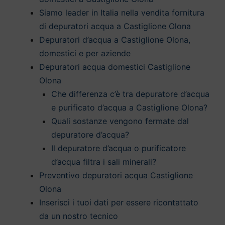
Siamo leader in Italia nella vendita fornitura
di depuratori acqua a Castiglione Olona
Depuratori d’acqua a Castiglione Olona,
domestici e per aziende
Depuratori acqua domestici Castiglione
Olona
Che differenza c’è tra depuratore d’acqua
e purificato d’acqua a Castiglione Olona?
Quali sostanze vengono fermate dal
depuratore d’acqua?
Il depuratore d’acqua o purificatore
d’acqua filtra i sali minerali?
Preventivo depuratori acqua Castiglione
Olona
Inserisci i tuoi dati per essere ricontattato
da un nostro tecnico