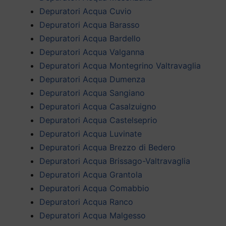
Depuratori Acqua Cuvio
Depuratori Acqua Barasso
Depuratori Acqua Bardello
Depuratori Acqua Valganna
Depuratori Acqua Montegrino Valtravaglia
Depuratori Acqua Dumenza
Depuratori Acqua Sangiano
Depuratori Acqua Casalzuigno
Depuratori Acqua Castelseprio
Depuratori Acqua Luvinate
Depuratori Acqua Brezzo di Bedero
Depuratori Acqua Brissago-Valtravaglia
Depuratori Acqua Grantola
Depuratori Acqua Comabbio
Depuratori Acqua Ranco
Depuratori Acqua Malgesso