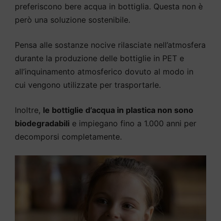
preferiscono bere acqua in bottiglia. Questa non è
però una soluzione sostenibile.
Pensa alle sostanze nocive rilasciate nell’atmosfera
durante la produzione delle bottiglie in PET e
all’inquinamento atmosferico dovuto al modo in
cui vengono utilizzate per trasportarle.
Inoltre,
le bottiglie d’acqua in plastica non sono
biodegradabili
e impiegano fino a 1.000 anni per
decomporsi completamente.