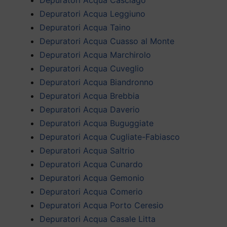
Depuratori Acqua Leggiuno
Depuratori Acqua Taino
Depuratori Acqua Cuasso al Monte
Depuratori Acqua Marchirolo
Depuratori Acqua Cuveglio
Depuratori Acqua Biandronno
Depuratori Acqua Brebbia
Depuratori Acqua Daverio
Depuratori Acqua Buguggiate
Depuratori Acqua Cugliate-Fabiasco
Depuratori Acqua Saltrio
Depuratori Acqua Cunardo
Depuratori Acqua Gemonio
Depuratori Acqua Comerio
Depuratori Acqua Porto Ceresio
Depuratori Acqua Casale Litta