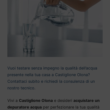
Vuoi testare senza impegno la qualità dell’acqua
presente nella tua casa a Castiglione Olona?
Contattaci subito e richiedi la consulenza di un
nostro tecnico.
Vivi a
Castiglione Olona
e desideri
acquistare un
depuratore acqua
per perfezionare la tua qualità