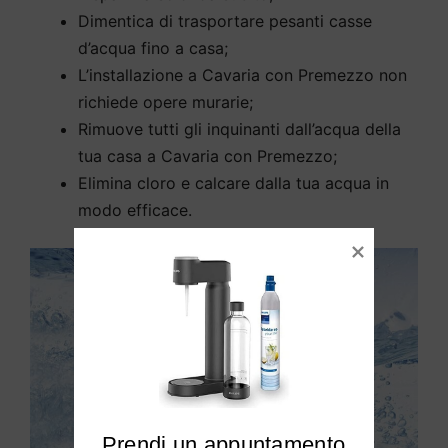
Dimentica di trasportare pesanti casse
d’acqua fino a casa;
L’installazione a Cavaria con Premezzo non
richiede opere murarie;
Rimuove tutti gli inquinanti dall’acqua della
tua casa a Cavaria con Premezzo;
Elimina cloro e calcare dalla tua acqua in
modo efficace.
Prendi un appuntamento
