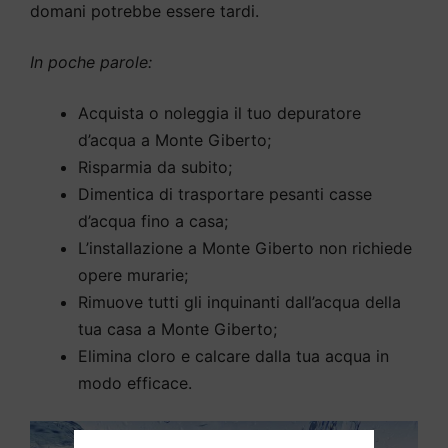
domani potrebbe essere tardi.
In poche parole:
Acquista o noleggia il tuo depuratore
d’acqua a Monte Giberto;
Risparmia da subito;
Dimentica di trasportare pesanti casse
d’acqua fino a casa;
L’installazione a Monte Giberto non richiede
opere murarie;
Rimuove tutti gli inquinanti dall’acqua della
tua casa a Monte Giberto;
Elimina cloro e calcare dalla tua acqua in
modo efficace.