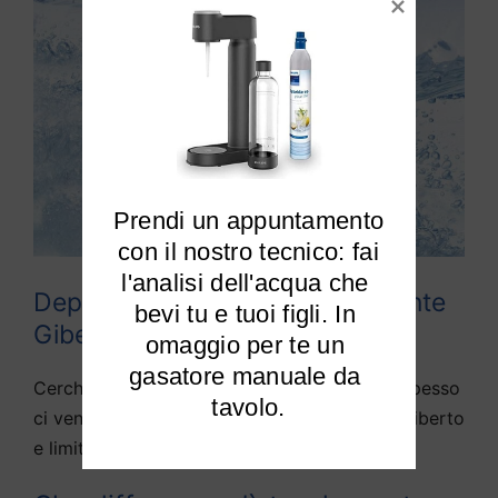
Prendi un appuntamento

 con il nostro tecnico: fai 
l'analisi dell'acqua che 
Depuratori acqua domestici Monte
bevi tu e tuoi figli. In 
Giberto
omaggio per te un 
gasatore manuale da 
Cerchiamo di rispondere alle domande che spesso
tavolo.
ci vengono fatte da diversi utenti di Monte Giberto
e limitrofi: