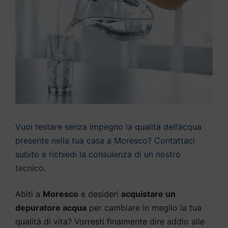
Vuoi testare senza impegno la qualità dell’acqua
presente nella tua casa a Moresco? Contattaci
subito e richiedi la consulenza di un nostro
tecnico.
Abiti a
Moresco
e desideri
acquistare un
depuratore acqua
per cambiare in meglio la tua
qualità di vita? Vorresti finalmente dire addio alle