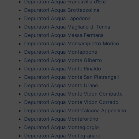
Depuratori Acqua Francavilla d’Ete
Depuratori Acqua Grottazzolina
Depuratori Acqua Lapedona
Depuratori Acqua Magliano di Tenna
Depuratori Acqua Massa Fermana
Depuratori Acqua Monsampietro Morico
Depuratori Acqua Montappone
Depuratori Acqua Monte Giberto
Depuratori Acqua Monte Rinaldo
Depuratori Acqua Monte San Pietrangeli
Depuratori Acqua Monte Urano
Depuratori Acqua Monte Vidon Combatte
Depuratori Acqua Monte Vidon Corrado
Depuratori Acqua Montefalcone Appennino
Depuratori Acqua Montefortino
Depuratori Acqua Montegiorgio
Depuratori Acqua Montegranaro