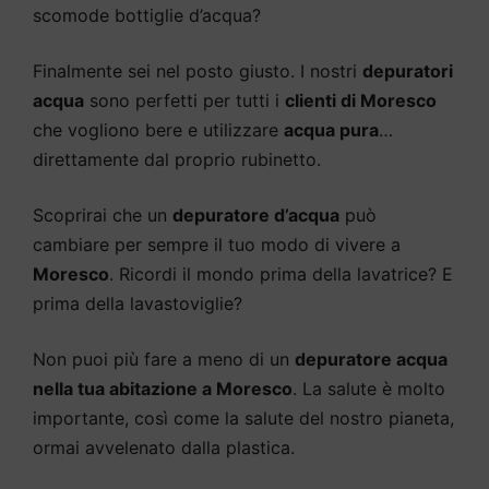
scomode bottiglie d’acqua?
Finalmente sei nel posto giusto. I nostri
depuratori
acqua
sono perfetti per tutti i
clienti di Moresco
che vogliono bere e utilizzare
acqua pura
…
direttamente dal proprio rubinetto.
Scoprirai che un
depuratore d’acqua
può
cambiare per sempre il tuo modo di vivere a
Moresco
. Ricordi il mondo prima della lavatrice? E
prima della lavastoviglie?
Non puoi più fare a meno di un
depuratore acqua
nella tua abitazione a Moresco
. La salute è molto
importante, così come la salute del nostro pianeta,
ormai avvelenato dalla plastica.