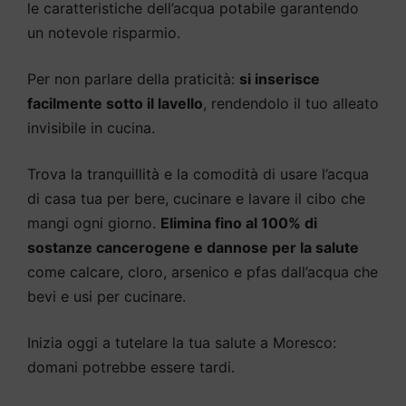
le caratteristiche dell’acqua potabile garantendo
un notevole risparmio.
Per non parlare della praticità:
si inserisce
facilmente sotto il lavello
, rendendolo il tuo alleato
invisibile in cucina.
Trova la tranquillità e la comodità di usare l’acqua
di casa tua per bere, cucinare e lavare il cibo che
mangi ogni giorno.
Elimina fino al 100% di
sostanze cancerogene e dannose per la salute
come calcare, cloro, arsenico e pfas dall’acqua che
bevi e usi per cucinare.
Inizia oggi a tutelare la tua salute a Moresco:
domani potrebbe essere tardi.