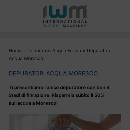
Vai
al
contenuto
Home
»
Depuratori Acqua Fermo
»
Depuratori
Acqua Moresco
DEPURATORI ACQUA MORESCO
Ti presentiamo l’unico depuratore con ben 4
Stadi di filtrazione. Risparmia subito il 50%
sull’acqua a Moresco!