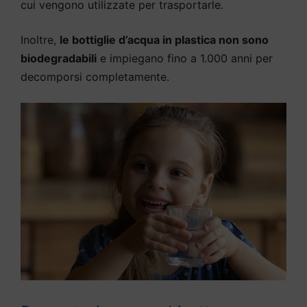
cui vengono utilizzate per trasportarle.
Inoltre,
le bottiglie d’acqua in plastica non sono
biodegradabili
e impiegano fino a 1.000 anni per
decomporsi completamente.