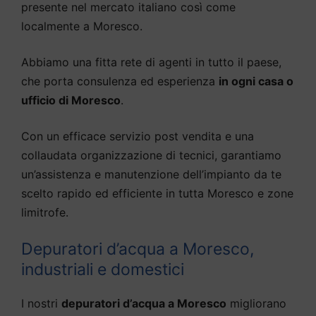
presente nel mercato italiano così come
localmente a Moresco.
Abbiamo una fitta rete di agenti in tutto il paese,
che porta consulenza ed esperienza
in ogni casa o
ufficio di Moresco
.
Con un efficace servizio post vendita e una
collaudata organizzazione di tecnici, garantiamo
un’assistenza e manutenzione dell’impianto da te
scelto rapido ed efficiente in tutta Moresco e zone
limitrofe.
Depuratori d’acqua a Moresco,
industriali e domestici
I nostri
depuratori d’acqua a Moresco
migliorano