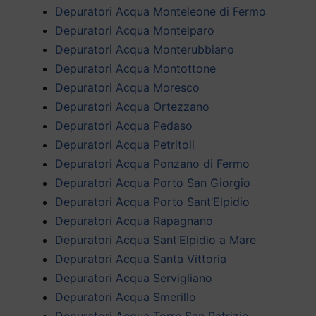
Depuratori Acqua Monteleone di Fermo
Depuratori Acqua Montelparo
Depuratori Acqua Monterubbiano
Depuratori Acqua Montottone
Depuratori Acqua Moresco
Depuratori Acqua Ortezzano
Depuratori Acqua Pedaso
Depuratori Acqua Petritoli
Depuratori Acqua Ponzano di Fermo
Depuratori Acqua Porto San Giorgio
Depuratori Acqua Porto Sant’Elpidio
Depuratori Acqua Rapagnano
Depuratori Acqua Sant’Elpidio a Mare
Depuratori Acqua Santa Vittoria
Depuratori Acqua Servigliano
Depuratori Acqua Smerillo
Depuratori Acqua Torre San Patrizio