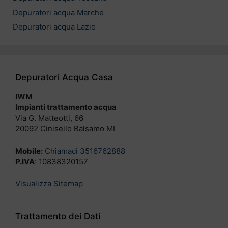
Depuratori acqua Marche
Depuratori acqua Lazio
Depuratori Acqua Casa
IWM
Impianti trattamento acqua
Via G. Matteotti, 66
20092 Cinisello Balsamo MI
Mobile:
Chiamaci 3516762888
P.IVA
: 10838320157
Visualizza Sitemap
Trattamento dei Dati