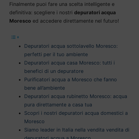
Finalmente puoi fare una scelta intelligente e
definitiva: scegliere i nostri
depuratori acqua
Moresco
ed accedere direttamente nel futuro!
Depuratori acqua sottolavello Moresco:
perfetti per il tuo ambiente
Depuratori acqua casa Moresco: tutti i
benefici di un depuratore
Purificatori acqua a Moresco che fanno
bene all’ambiente
Depuratori acqua rubinetto Moresco: acqua
pura direttamente a casa tua
Scopri i nostri depuratori acqua domestici a
Moresco
Siamo leader in Italia nella vendita vendita di
depuratori acqua a Moresco