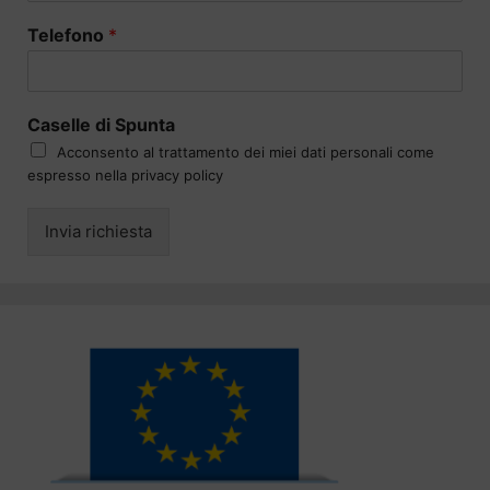
Telefono
*
Caselle di Spunta
Acconsento al trattamento dei miei dati personali come
espresso nella privacy policy
Invia richiesta