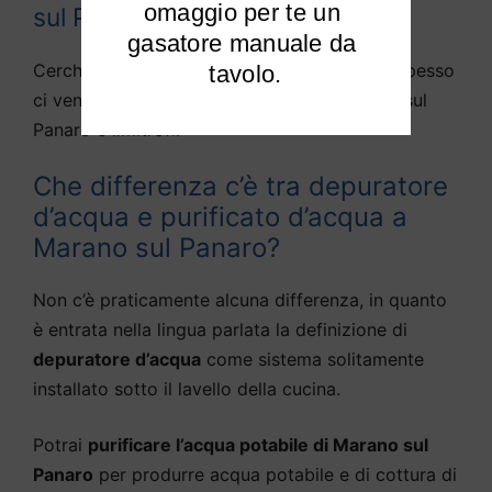
omaggio per te un 
sul Panaro
gasatore manuale da 
Cerchiamo di rispondere alle domande che spesso
tavolo.
ci vengono fatte da diversi utenti di Marano sul
Panaro e limitrofi:
Che differenza c’è tra depuratore
d’acqua e purificato d’acqua a
Marano sul Panaro?
Non c’è praticamente alcuna differenza, in quanto
è entrata nella lingua parlata la definizione di
depuratore d’acqua
come sistema solitamente
installato sotto il lavello della cucina.
Potrai
purificare l’acqua potabile di Marano sul
Panaro
per produrre acqua potabile e di cottura di