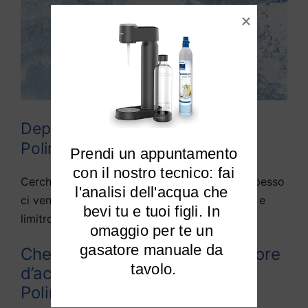
Depuratori acqua domestici
Polinago
Prendi un appuntamento

 con il nostro tecnico: fai 
Cerchiamo di rispondere alle domande che spesso
l'analisi dell'acqua che 
ci vengono fatte da diversi utenti di Polinago e
bevi tu e tuoi figli. In 
limitrofi:
omaggio per te un 
gasatore manuale da 
Che differenza c’è tra depuratore
tavolo.
d’acqua e purificato d’acqua a
Polinago?