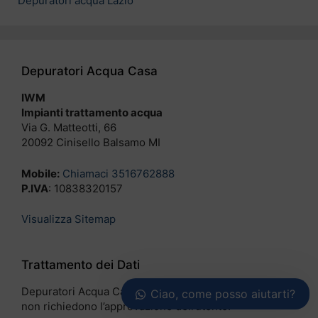
Depuratori acqua Lazio
Depuratori Acqua Casa
IWM
Impianti trattamento acqua
Via G. Matteotti, 66
20092 Cinisello Balsamo MI
Mobile:
Chiamaci 3516762888
P.IVA
: 10838320157
Visualizza Sitemap
Trattamento dei Dati
Depuratori Acqua Casa utilizza solo
cookie tecnici
che
Ciao, come posso aiutarti?
non richiedono l’approvazione dell’utente.