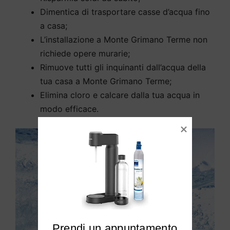
Dimentica di trasportare casse d’acqua fino
a casa;
L’installazione a Monte Grimano Terme non
richiede opere murarie;
Rimuove tutti gli inquinanti dall’acqua della
tua casa a Monte Grimano Terme;
Elimina cloro e calcare dalla tua acqua in
modo efficace.
Prendi un appuntamento
