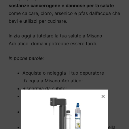
sostanze cancerogene e dannose per la salute
come calcare, cloro, arsenico e pfas dall’acqua che
bevi e utilizzi per cucinare.
Inizia oggi a tutelare la tua salute a Misano
Adriatico: domani potrebbe essere tardi.
In poche parole:
Acquista o noleggia il tuo depuratore
d’acqua a Misano Adriatico;
Risparmia da subito;
Dimentica di trasportare pesanti casse
d’acqua fino a casa;
L’installazione a Misano Adriatico non
richiede opere murarie;
Rimuove tutti gli inquinanti dall’acqua della