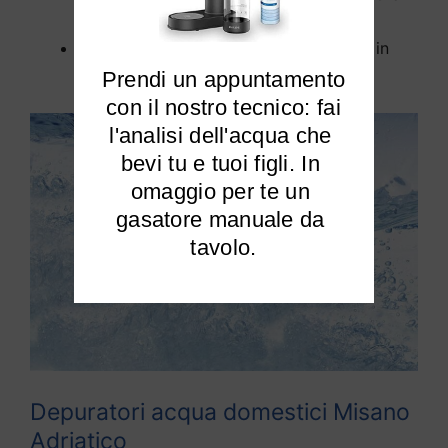
tua casa a Misano Adriatico;
Elimina cloro e calcare dalla tua acqua in
modo efficiente.
Prendi un appuntamento

 con il nostro tecnico: fai 
l'analisi dell'acqua che 
bevi tu e tuoi figli. In 
omaggio per te un 
gasatore manuale da 
tavolo.
Depuratori acqua domestici Misano
Adriatico