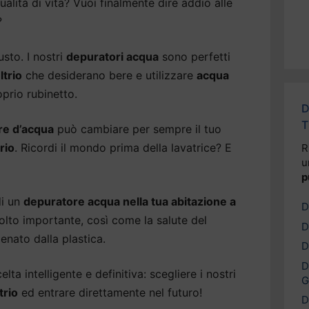
alità di vita? Vuoi finalmente dire addio alle
?
usto. I nostri
depuratori acqua
sono perfetti
ltrio
che desiderano bere e utilizzare
acqua
prio rubinetto.
D
T
re d’acqua
può cambiare per sempre il tuo
rio
. Ricordi il mondo prima della lavatrice? E
R
u
p
di un
depuratore acqua nella tua abitazione a
D
molto importante, così come la salute del
D
enato dalla plastica.
D
D
lta intelligente e definitiva: scegliere i nostri
G
trio
ed entrare direttamente nel futuro!
D