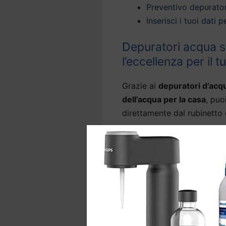
Preventivo depurator
Inserisci i tuoi dati
Depuratori acqua so
l’eccellenza per il 
Grazie ai
depuratori d’acq
dell’acqua per la casa
, puo
direttamente dal rubinetto 
La nostra tecnologia offre
domestica a Sassofeltrio
c
rubinetto
, eliminando l’od
come arsenico, metalli pesa
Molti modelli di
depuratori
grado anche di abbattere i 