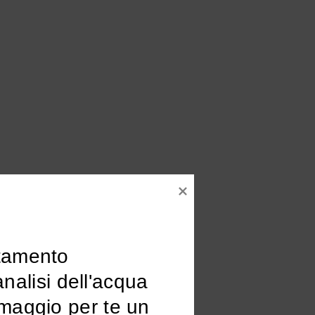
tamento

omaggio per te un 