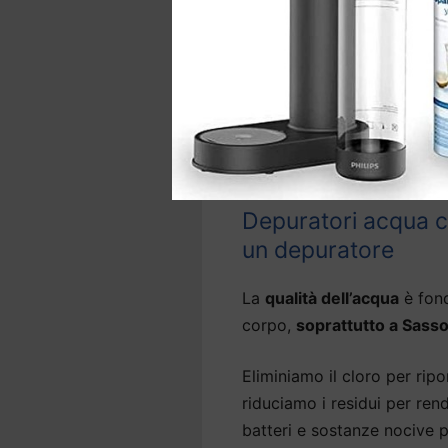
La gamma comprende anche 
d’acqua precedentemente ins
A seconda del sistema,
l’i
sopra o sotto il lavello e, 
cucina.
Depuratori acqua cas
un depuratore
La
qualità dell’acqua
è fond
corpo,
soprattutto a Sasso
Eliminiamo il cloro per ripor
riduciamo i residui per ren
batteri e sostanze nocive p