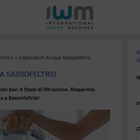
R
Rimini
»
Depuratori Acqua Sassofeltrio
G
A SASSOFELTRIO
N
on ben 4 Stadi di filtrazione. Risparmia
a a Sassofeltrio!
I
C