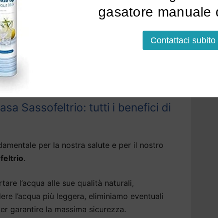
gasatore manuale d
soluzioni che erogano, tramite il depuratore
tallato, acqua bollente, fredda o frizzante.
Contattaci subito
nstallazione a Sassofeltrio
potrà avvenire
per alcuni modelli, anche sotto la base della
a Sassofeltrio: tutti i benefici di
amentale per la nostra salute e per il nostro
feltrio
.
tare l’acqua alle sue qualità naturali,
dere l’acqua più leggera, eliminiamo eventuali
er garantire la massima sicurezza.