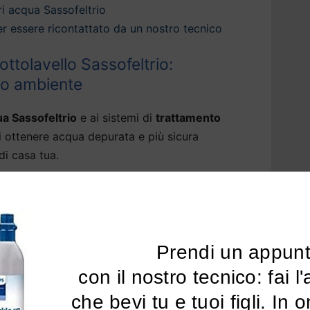
i acqua Sassofeltrio
 per essere ricontattato da un nostro tecnico
ttolavello Sassofeltrio:
tuo ambiente
ua Sassofeltrio
e ai sistemi di
trattamento
i ottenere acqua depurata e più sicura
di casa tua.
 una vasta gamma di sistemi di
depurazione
he perfezionano la
qualità della tua acqua del
ore del cloro e ogni traccia di sostanze nocive
nti, pfas, piombo e pesticidi.
Prendi un appun
 con il nostro tecnico: fai l'analisi dell'acqua 
 per acqua di rubinetto a Sassofeltrio
sono in
che bevi tu e tuoi figli. In 
residui fissi, rendendo l’acqua molto leggera.