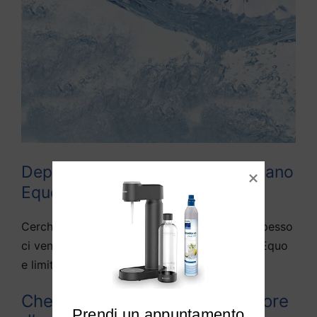
Depuratori acqua domestici Marano
Equo
Cerchiamo di rispondere alle domande che spesso
ci vengono fatte da diversi utenti di Marano Equo
e limitrofi:
Che differenza c’è tra depuratore
Prendi un appuntamento
