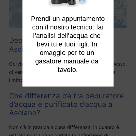
Prendi un appuntamento

 con il nostro tecnico: fai 
l'analisi dell'acqua che 
Depuratori acqua domestici
bevi tu e tuoi figli. In 
Asciano
omaggio per te un 
gasatore manuale da 
Cerchiamo di rispondere alle domande che spesso
tavolo.
ci vengono fatte da diversi utenti di Asciano e
limitrofi:
Che differenza c’è tra depuratore
d’acqua e purificato d’acqua a
Asciano?
Non c’è in pratica alcuna differenza, in quanto è
entrata nella lingua parlata la definizione di