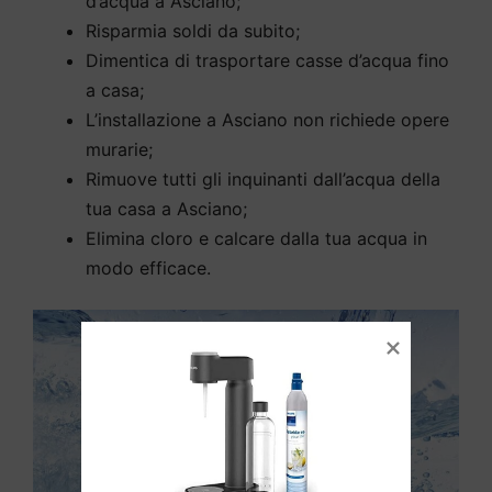
d’acqua a Asciano;
Risparmia soldi da subito;
Dimentica di trasportare casse d’acqua fino
a casa;
L’installazione a Asciano non richiede opere
murarie;
Rimuove tutti gli inquinanti dall’acqua della
tua casa a Asciano;
Elimina cloro e calcare dalla tua acqua in
modo efficace.