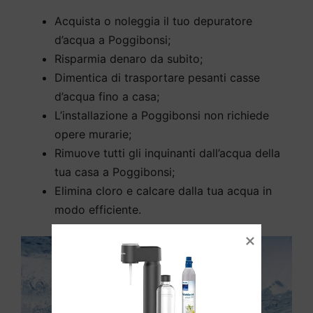
Acquista o noleggia il tuo depuratore
d’acqua a Poggibonsi;
Risparmia denaro da subito;
Dimentica di trasportare pesanti casse
d’acqua fino a casa;
L’installazione a Poggibonsi non richiede
opere murarie;
Rimuove tutti gli inquinanti dall’acqua della
tua casa a Poggibonsi;
Elimina cloro e calcare dalla tua acqua in
modo efficiente.