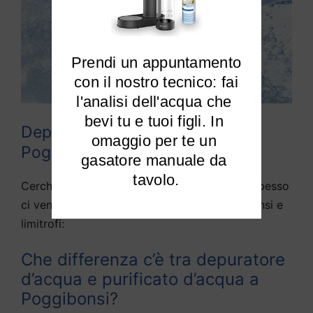
Prendi un appuntamento

 con il nostro tecnico: fai 
l'analisi dell'acqua che 
bevi tu e tuoi figli. In 
Depuratori acqua domestici
omaggio per te un 
Poggibonsi
gasatore manuale da 
tavolo.
Cerchiamo di rispondere alle domande che spesso
ci vengono fatte da diversi utenti di Poggibonsi e
limitrofi:
Che differenza c’è tra depuratore
d’acqua e purificato d’acqua a
Poggibonsi?