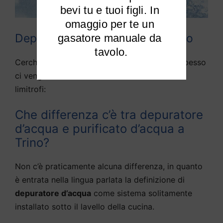
bevi tu e tuoi figli. In 
omaggio per te un 
Depuratori acqua domestici Trino
gasatore manuale da 
tavolo.
Cerchiamo di rispondere alle domande che spesso
ci vengono fatte da diversi utenti di Trino e
limitrofi:
Che differenza c’è tra depuratore
d’acqua e purificato d’acqua a
Trino?
Non c’è praticamente alcuna differenza, in quanto
è entrata nella lingua parlata la definizione di
depuratore d’acqua
come sistema solitamente
installato sotto il lavello della cucina.