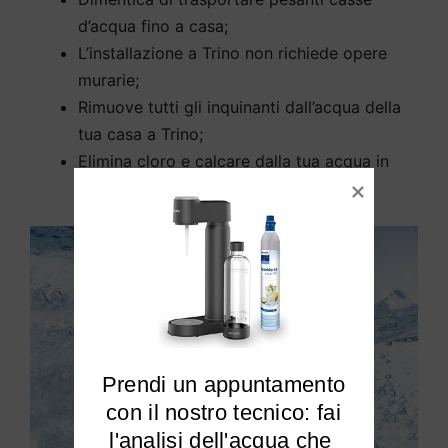
d’acqua fino a casa;
L’installazione a Trino non richiede opere
murarie;
Rimuove tutti gli inquinanti dall’acqua della
tua casa a Trino;
Elimina cloro e calcare dalla tua acqua in
modo efficiente.
Prendi un appuntamento

 con il nostro tecnico: fai 
l'analisi dell'acqua che 