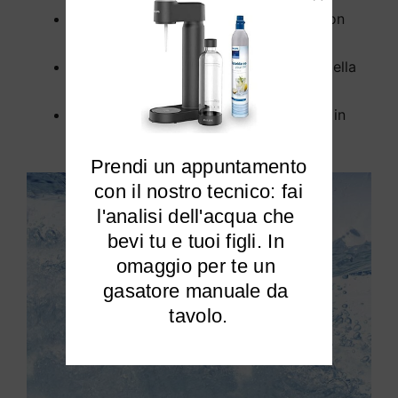
L’installazione a Tronzano Vercellese non
richiede opere murarie;
Rimuove tutti gli inquinanti dall’acqua della
tua casa a Tronzano Vercellese;
Elimina cloro e calcare dalla tua acqua in
modo efficiente.
Prendi un appuntamento

 con il nostro tecnico: fai 
l'analisi dell'acqua che 
bevi tu e tuoi figli. In 
omaggio per te un 
gasatore manuale da 
tavolo.