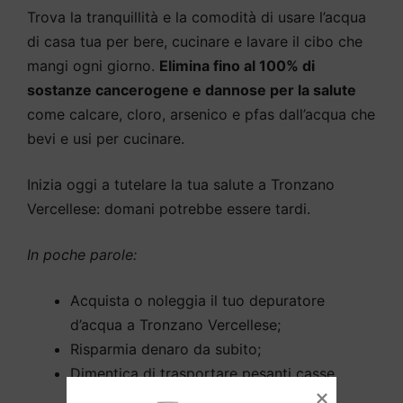
Trova la tranquillità e la comodità di usare l’acqua
di casa tua per bere, cucinare e lavare il cibo che
mangi ogni giorno.
Elimina fino al 100% di
sostanze cancerogene e dannose per la salute
come calcare, cloro, arsenico e pfas dall’acqua che
bevi e usi per cucinare.
Inizia oggi a tutelare la tua salute a Tronzano
Vercellese: domani potrebbe essere tardi.
In poche parole:
Acquista o noleggia il tuo depuratore
d’acqua a Tronzano Vercellese;
Risparmia denaro da subito;
Dimentica di trasportare pesanti casse
d’acqua fino a casa;