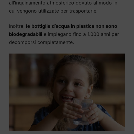
all’inquinamento atmosferico dovuto al modo in
cui vengono utilizzate per trasportarle.
Inoltre,
le bottiglie d’acqua in plastica non sono
biodegradabili
e impiegano fino a 1.000 anni per
decomporsi completamente.