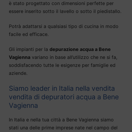
è stato progettato con dimensioni perfette per
essere inserito sotto il lavello o sotto il piedistallo.
Potrà adattarsi a qualsiasi tipo di cucina in modo
facile ed efficace.
Gli impianti per la
depurazione acqua a Bene
Vagienna
variano in base all’utilizzo che ne si fa,
soddisfacendo tutte le esigenze per famiglie ed
aziende.
Siamo leader in Italia nella vendita
vendita di depuratori acqua a Bene
Vagienna
In Italia e nella tua città a Bene Vagienna siamo
stati una delle prime imprese nate nel campo del