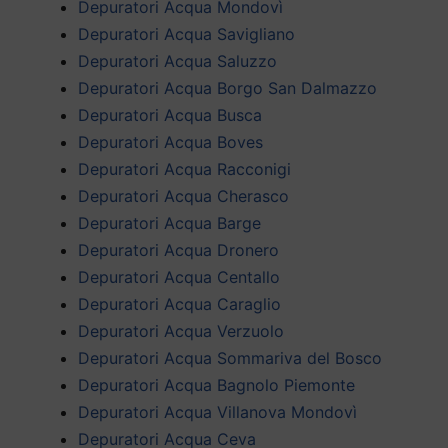
Depuratori Acqua Mondovì
Depuratori Acqua Savigliano
Depuratori Acqua Saluzzo
Depuratori Acqua Borgo San Dalmazzo
Depuratori Acqua Busca
Depuratori Acqua Boves
Depuratori Acqua Racconigi
Depuratori Acqua Cherasco
Depuratori Acqua Barge
Depuratori Acqua Dronero
Depuratori Acqua Centallo
Depuratori Acqua Caraglio
Depuratori Acqua Verzuolo
Depuratori Acqua Sommariva del Bosco
Depuratori Acqua Bagnolo Piemonte
Depuratori Acqua Villanova Mondovì
Depuratori Acqua Ceva