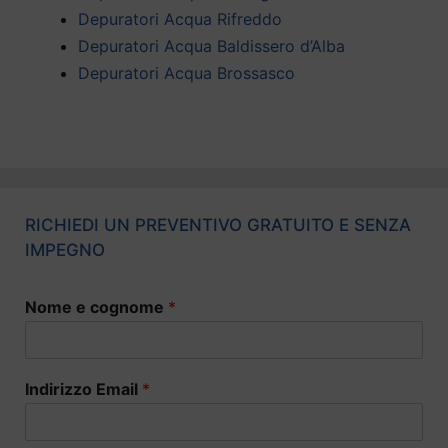
Depuratori Acqua Rifreddo
Depuratori Acqua Baldissero d’Alba
Depuratori Acqua Brossasco
RICHIEDI UN PREVENTIVO GRATUITO E SENZA
IMPEGNO
Nome e cognome
*
Indirizzo Email
*