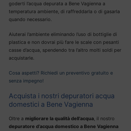
goderti l’acqua depurata a Bene Vagienna a
temperatura ambiente, di raffreddarla o di gasarla
quando necessario.
Aiuterai l’ambiente eliminando l’uso di bottiglie di
plastica e non dovrai più fare le scale con pesanti
casse d’acqua, spendendo tra l’altro molti soldi per
acquistarle.
Cosa aspetti? Richiedi un preventivo gratuito e
senza impegno!
Acquista i nostri depuratori acqua
domestici a Bene Vagienna
Oltre a
migliorare la qualità dell’acqua
, il nostro
depuratore d’acqua domestico a Bene Vagienna