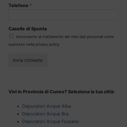
Telefono
*
Caselle di Spunta
Acconsento al trattamento dei miei dati personali come
espresso nella privacy policy
Invia richiesta
Vivi in Provincia di Cuneo? Seleziona la tua città:
Depuratori Acqua Alba
Depuratori Acqua Bra
Depuratori Acqua Fossano