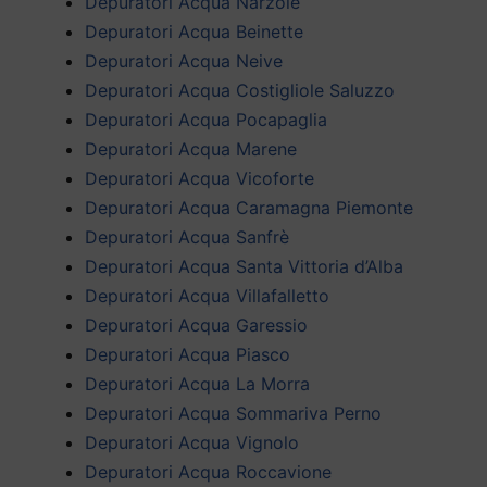
Depuratori Acqua Narzole
Depuratori Acqua Beinette
Depuratori Acqua Neive
Depuratori Acqua Costigliole Saluzzo
Depuratori Acqua Pocapaglia
Depuratori Acqua Marene
Depuratori Acqua Vicoforte
Depuratori Acqua Caramagna Piemonte
Depuratori Acqua Sanfrè
Depuratori Acqua Santa Vittoria d’Alba
Depuratori Acqua Villafalletto
Depuratori Acqua Garessio
Depuratori Acqua Piasco
Depuratori Acqua La Morra
Depuratori Acqua Sommariva Perno
Depuratori Acqua Vignolo
Depuratori Acqua Roccavione