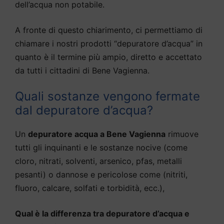
dell’acqua non potabile.
A fronte di questo chiarimento, ci permettiamo di
chiamare i nostri prodotti “depuratore d’acqua” in
quanto è il termine più ampio, diretto e accettato
da tutti i cittadini di Bene Vagienna.
Quali sostanze vengono fermate
dal depuratore d’acqua?
Un
depuratore acqua a Bene Vagienna
rimuove
tutti gli inquinanti e le sostanze nocive (come
cloro, nitrati, solventi, arsenico, pfas, metalli
pesanti) o dannose e pericolose come (nitriti,
fluoro, calcare, solfati e torbidità, ecc.),
Qual è la differenza tra depuratore d’acqua e