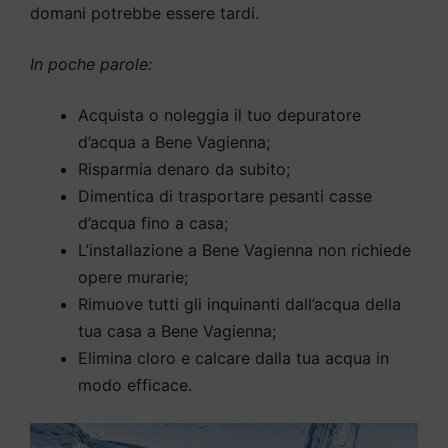
domani potrebbe essere tardi.
In poche parole:
Acquista o noleggia il tuo depuratore
d’acqua a Bene Vagienna;
Risparmia denaro da subito;
Dimentica di trasportare pesanti casse
d’acqua fino a casa;
L’installazione a Bene Vagienna non richiede
opere murarie;
Rimuove tutti gli inquinanti dall’acqua della
tua casa a Bene Vagienna;
Elimina cloro e calcare dalla tua acqua in
modo efficace.