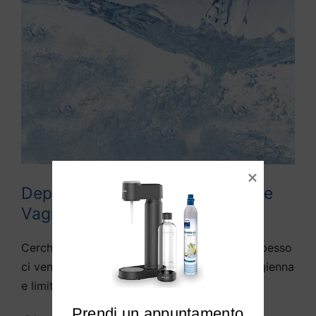
Depuratori acqua domestici Bene
Vagienna
Cerchiamo di rispondere alle domande che spesso
ci vengono fatte da diversi utenti di Bene Vagienna
e limitrofi:
Prendi un appuntamento
