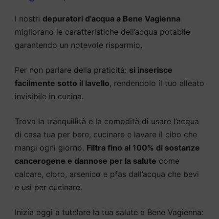
I nostri
depuratori d’acqua a Bene Vagienna
migliorano le caratteristiche dell’acqua potabile
garantendo un notevole risparmio.
Per non parlare della praticità:
si inserisce
facilmente sotto il lavello
, rendendolo il tuo alleato
invisibile in cucina.
Trova la tranquillità e la comodità di usare l’acqua
di casa tua per bere, cucinare e lavare il cibo che
mangi ogni giorno.
Filtra fino al 100% di sostanze
cancerogene e dannose per la salute
come
calcare, cloro, arsenico e pfas dall’acqua che bevi
e usi per cucinare.
Inizia oggi a tutelare la tua salute a Bene Vagienna: