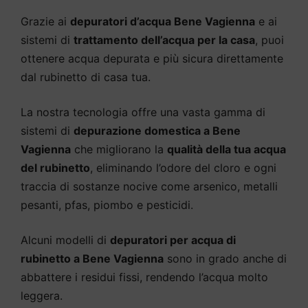
Grazie ai
depuratori d’acqua Bene Vagienna
e ai
sistemi di
trattamento dell’acqua per la casa
, puoi
ottenere acqua depurata e più sicura direttamente
dal rubinetto di casa tua.
La nostra tecnologia offre una vasta gamma di
sistemi di
depurazione domestica a Bene
Vagienna
che migliorano la
qualità della tua acqua
del rubinetto
, eliminando l’odore del cloro e ogni
traccia di sostanze nocive come arsenico, metalli
pesanti, pfas, piombo e pesticidi.
Alcuni modelli di
depuratori per acqua di
rubinetto a Bene Vagienna
sono in grado anche di
abbattere i residui fissi, rendendo l’acqua molto
leggera.