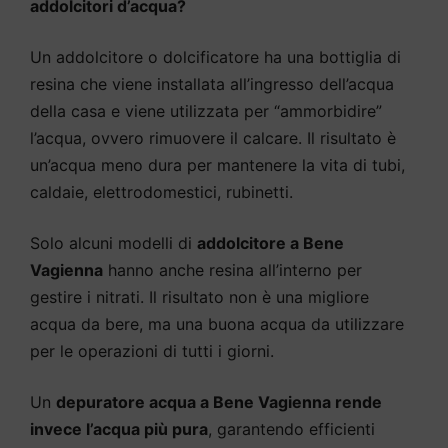
addolcitori d’acqua?
Un addolcitore o dolcificatore ha una bottiglia di
resina che viene installata all’ingresso dell’acqua
della casa e viene utilizzata per “ammorbidire”
l’acqua, ovvero rimuovere il calcare. Il risultato è
un’acqua meno dura per mantenere la vita di tubi,
caldaie, elettrodomestici, rubinetti.
Solo alcuni modelli di
addolcitore a Bene
Vagienna
hanno anche resina all’interno per
gestire i nitrati. Il risultato non è una migliore
acqua da bere, ma una buona acqua da utilizzare
per le operazioni di tutti i giorni.
Un
depuratore acqua a Bene Vagienna rende
invece l’acqua più pura
, garantendo efficienti