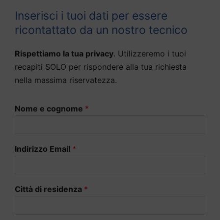
Inserisci i tuoi dati per essere
ricontattato da un nostro tecnico
Rispettiamo la tua privacy
. Utilizzeremo i tuoi
recapiti SOLO per rispondere alla tua richiesta
nella massima riservatezza.
Nome e cognome
*
Indirizzo Email
*
Città di residenza
*