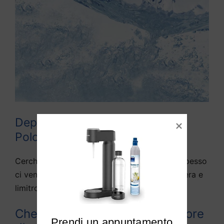
Depuratori acqua domestici
Polonghera
Cerchiamo di rispondere alle domande che spesso
ci vengono fatte da diversi utenti di Polonghera e
limitrofi:
Che differenza c’è tra depuratore
Prendi un appuntamento
