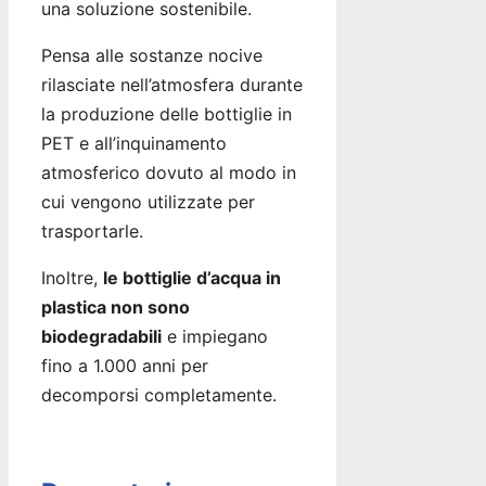
una soluzione sostenibile.
Pensa alle sostanze nocive
rilasciate nell’atmosfera durante
la produzione delle bottiglie in
PET e all’inquinamento
atmosferico dovuto al modo in
cui vengono utilizzate per
trasportarle.
Inoltre,
le bottiglie d’acqua in
plastica non sono
biodegradabili
e impiegano
fino a 1.000 anni per
decomporsi completamente.