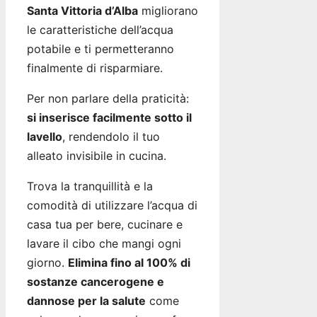
Santa Vittoria d’Alba
migliorano
le caratteristiche dell’acqua
potabile e ti permetteranno
finalmente di risparmiare.
Per non parlare della praticità:
si inserisce facilmente sotto il
lavello
, rendendolo il tuo
alleato invisibile in cucina.
Trova la tranquillità e la
comodità di utilizzare l’acqua di
casa tua per bere, cucinare e
lavare il cibo che mangi ogni
giorno.
Elimina fino al 100% di
sostanze cancerogene e
dannose per la salute
come