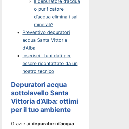
Il depuratore d’acqua
o purificatore
d’acqua elimina i sali
minerali?
Preventivo depuratori
acqua Santa Vittoria
d’Alba
Inserisci i tuoi dati per
essere ricontattato da un
nostro tecnico
Depuratori acqua
sottolavello Santa
Vittoria d’Alba: ottimi
per il tuo ambiente
Grazie ai
depuratori d’acqua