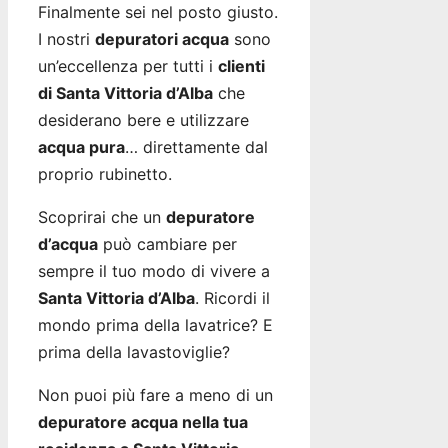
Finalmente sei nel posto giusto.
I nostri
depuratori acqua
sono
un’eccellenza per tutti i
clienti
di Santa Vittoria d’Alba
che
desiderano bere e utilizzare
acqua pura
… direttamente dal
proprio rubinetto.
Scoprirai che un
depuratore
d’acqua
può cambiare per
sempre il tuo modo di vivere a
Santa Vittoria d’Alba
. Ricordi il
mondo prima della lavatrice? E
prima della lavastoviglie?
Non puoi più fare a meno di un
depuratore acqua nella tua