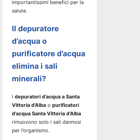
importantissimi benefici per la
salute.
Il depuratore
d’acqua o
purificatore d’acqua
elimina i sali
minerali?
I
depuratori d’acqua a Santa
Vittoria d’Alba
o
purificatori
d’acqua Santa Vittoria d’Alba
rimuovono solo i sali dannosi
per l’organismo.