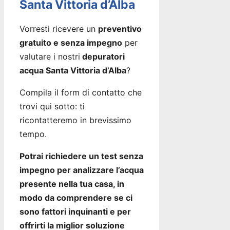
Santa Vittoria d’Alba
Vorresti ricevere un
preventivo
gratuito e senza impegno
per
valutare i nostri
depuratori
acqua Santa Vittoria d’Alba
?
Compila il form di contatto che
trovi qui sotto: ti
ricontatteremo in brevissimo
tempo.
Potrai richiedere un test senza
impegno per analizzare l’acqua
presente nella tua casa, in
modo da comprendere se ci
sono fattori inquinanti e per
offrirti la miglior soluzione