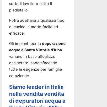
sotto il lavello o sotto il
piedistallo.
Potrà adattarsi a qualsiasi tipo
di cucina in modo facile ed
efficace.
Gli impianti per la
depurazione
acqua a Santa Vittoria d’Alba
variano in base all’utilizzo
desiderato, soddisfacendo
tutte le esigenze per famiglie
ed aziende.
Siamo leader in Italia
nella vendita vendita
di depuratori acqua a