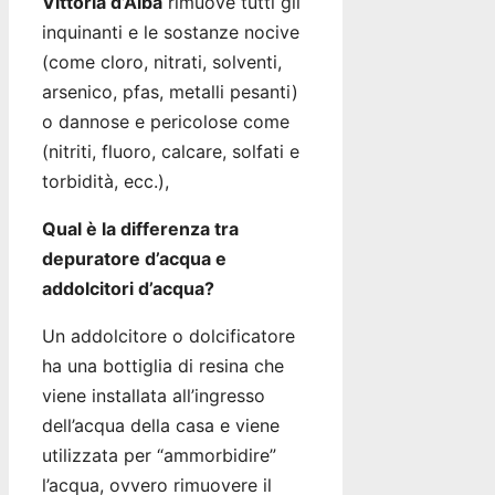
Vittoria d’Alba
rimuove tutti gli
inquinanti e le sostanze nocive
(come cloro, nitrati, solventi,
arsenico, pfas, metalli pesanti)
o dannose e pericolose come
(nitriti, fluoro, calcare, solfati e
torbidità, ecc.),
Qual è la differenza tra
depuratore d’acqua e
addolcitori d’acqua?
Un addolcitore o dolcificatore
ha una bottiglia di resina che
viene installata all’ingresso
dell’acqua della casa e viene
utilizzata per “ammorbidire”
l’acqua, ovvero rimuovere il