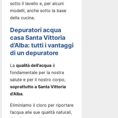
sotto il lavello e, per alcuni
modelli, anche sotto la base
della cucina.
Depuratori acqua
casa Santa Vittoria
d’Alba: tutti i vantaggi
di un depuratore
La
qualità dell’acqua
è
fondamentale per la nostra
salute e per il nostro corpo,
soprattutto a Santa Vittoria
d’Alba
.
Eliminiamo il cloro per riportare
l’acqua alle sue qualità naturali,