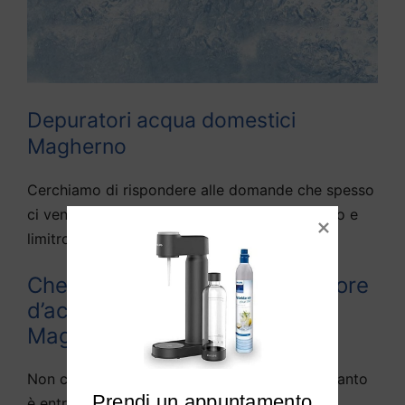
Depuratori acqua domestici
Magherno
Cerchiamo di rispondere alle domande che spesso
ci vengono fatte da diversi utenti di Magherno e
limitrofi:
Che differenza c’è tra depuratore
d’acqua e purificato d’acqua a
Magherno?
Non c’è praticamente alcuna differenza, in quanto
Prendi un appuntamento

è entrata nella lingua parlata la definizione di