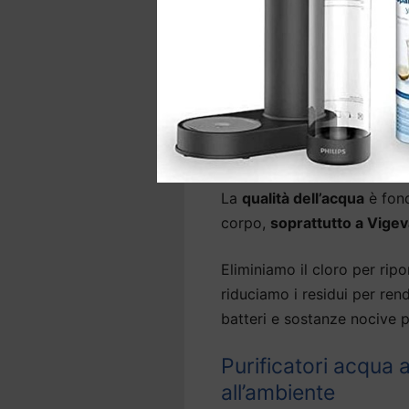
d’acqua precedentemente ins
A seconda del sistema,
l’i
sotto il lavello e, per alcu
Depuratori acqua c
depuratore
La
qualità dell’acqua
è fond
corpo,
soprattutto a Vige
Eliminiamo il cloro per ripor
riduciamo i residui per ren
batteri e sostanze nocive p
Purificatori acqua
all’ambiente