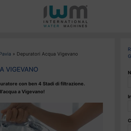
R
Pavia
»
Depuratori Acqua Vigevano
G
A VIGEVANO
N
uratore con ben 4 Stadi di filtrazione.
ll’acqua a Vigevano!
I
C