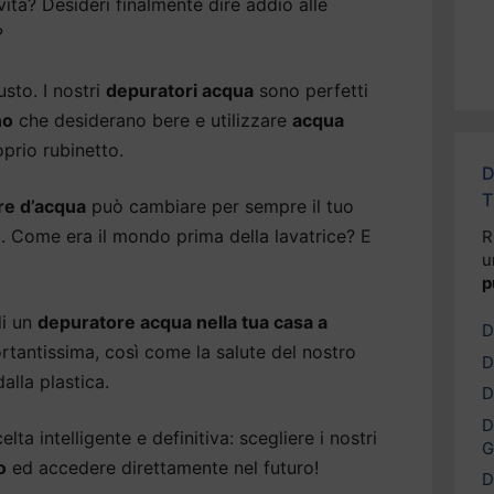
 vita? Desideri finalmente dire addio alle
?
usto. I nostri
depuratori acqua
sono perfetti
no
che desiderano bere e utilizzare
acqua
prio rubinetto.
D
T
re d’acqua
può cambiare per sempre il tuo
o
. Come era il mondo prima della lavatrice? E
R
u
p
di un
depuratore acqua nella tua casa a
D
ortantissima, così come la salute del nostro
D
alla plastica.
D
D
lta intelligente e definitiva: scegliere i nostri
G
o
ed accedere direttamente nel futuro!
D