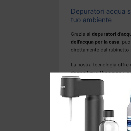
Depuratori acqua so
tuo ambiente
Grazie ai
depuratori d’acq
dell’acqua per la casa
, puo
direttamente dal rubinetto 
La nostra tecnologia offre
domestica a Vigevano
che
rubinetto
, eliminando l’od
come arsenico, metalli pesa
Molti modelli di
depuratori
grado anche di abbattere i 
La gamma comprende anche 