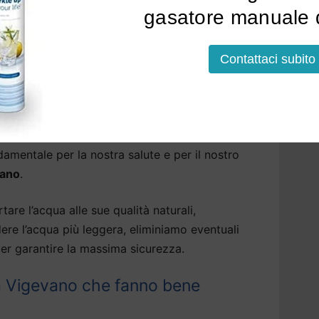
tallato, acqua bollente, fredda o frizzante.
gasatore manuale d
nstallazione a Vigevano
potrà avvenire sopra o
Contattaci subito
ni modelli, anche sotto la base della cucina.
asa Vigevano: i vantaggi di un
amentale per la nostra salute e per il nostro
vano
.
tare l’acqua alle sue qualità naturali,
dere l’acqua più leggera, eliminiamo eventuali
er garantire la massima sicurezza.
 a Vigevano che fanno bene