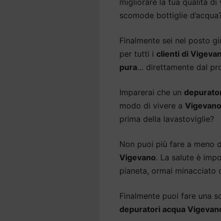
migliorare la tua qualità di
scomode bottiglie d’acqua
Finalmente sei nel posto gi
per tutti i
clienti di Vigeva
pura
… direttamente dal pro
Imparerai che un
depurato
modo di vivere a
Vigevan
prima della lavastoviglie?
Non puoi più fare a meno 
Vigevano
. La salute è imp
pianeta, ormai minacciato d
Finalmente puoi fare una sce
depuratori acqua Vigevan