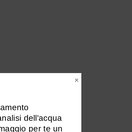
tamento

omaggio per te un 