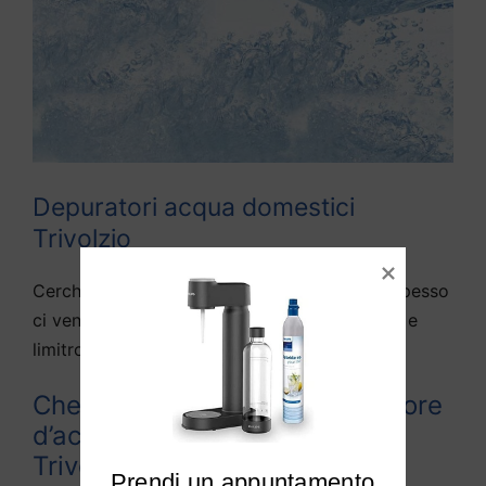
Depuratori acqua domestici
Trivolzio
Cerchiamo di rispondere alle domande che spesso
ci vengono fatte da diversi utenti di Trivolzio e
limitrofi:
Che differenza c’è tra depuratore
d’acqua e purificato d’acqua a
Trivolzio?
Prendi un appuntamento
