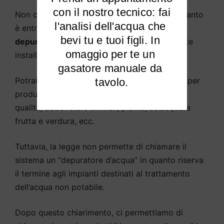
 con il nostro tecnico: fai 
Non c’è teoricamente alcuna differenza, in quanto
l'analisi dell'acqua che 
è entrata nella lingua parlata la definizione di
bevi tu e tuoi figli. In 
depuratore d’acqua
come sistema solitamente
omaggio per te un 
installato sotto il lavello della cucina.
gasatore manuale da 
Potrai
purificare l’acqua potabile di Trivolzio
per
tavolo.
produrre acqua potabile e di cottura di alta
qualità, abbeverare animali, piante, sciacquare
frutta e verdura, ecc.
Tuttavia, la legge non permette di chiamare il
sistema un “depuratore d’acqua” in quanto riserva
il termine agli impianti destinati al trattamento
dell’acqua non potabile.
Dopo questo chiarimento, ci permettiamo di