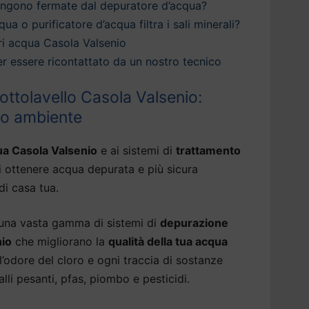
engono fermate dal depuratore d’acqua?
qua o purificatore d’acqua filtra i sali minerali?
ri acqua Casola Valsenio
 per essere ricontattato da un nostro tecnico
ottolavello Casola Valsenio:
tuo ambiente
ua Casola Valsenio
e ai sistemi di
trattamento
i ottenere acqua depurata e più sicura
di casa tua.
 una vasta gamma di sistemi di
depurazione
nio
che migliorano la
qualità della tua acqua
l’odore del cloro e ogni traccia di sostanze
li pesanti, pfas, piombo e pesticidi.