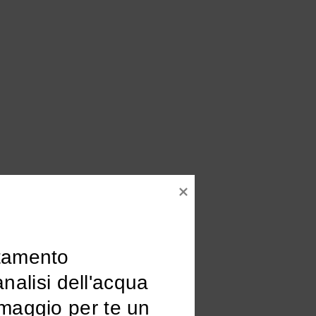
tamento

omaggio per te un 