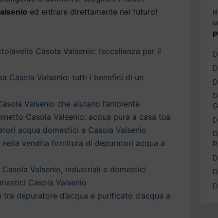
alsenio
ed entrare direttamente nel futuro!
R
u
p
olavello Casola Valsenio: l’eccellenza per il
D
D
 Casola Valsenio: tutti i benefici di un
D
D
asola Valsenio che aiutano l’ambiente
G
inetto Casola Valsenio: acqua pura a casa tua
D
ratori acqua domestici a Casola Valsenio
D
a nella vendita fornitura di depuratori acqua a
R
D
Casola Valsenio, industriali e domestici
D
mestici Casola Valsenio
D
è tra depuratore d’acqua e purificato d’acqua a