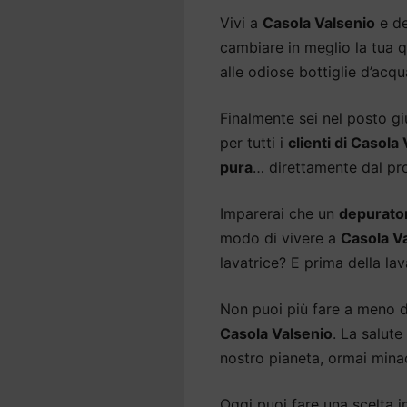
Vivi a
Casola Valsenio
e de
cambiare in meglio la tua q
alle odiose bottiglie d’acq
Finalmente sei nel posto gi
per tutti i
clienti di Casola
pura
… direttamente dal pro
Imparerai che un
depurato
modo di vivere a
Casola V
lavatrice? E prima della lav
Non puoi più fare a meno 
Casola Valsenio
. La salut
nostro pianeta, ormai minac
Oggi puoi fare una scelta int