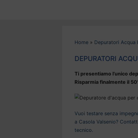
Vai
al
contenuto
Home
»
Depuratori Acqua
DEPURATORI ACQU
Ti presentiamo l’unico dep
Risparmia finalmente il 50
Vuoi testare senza impegno 
a Casola Valsenio? Contatta
tecnico.