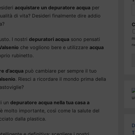
sideri
acquistare un depuratore acqua
per
ualità di vita? Desideri finalmente dire addio
ua?
C
m
usto. I nostri
depuratori acqua
sono pensati
n
 Valsenio
che vogliono bere e utilizzare
acqua
prio rubinetto.
re d’acqua
può cambiare per sempre il tuo
alsenio
. Riesci a ricordare il mondo prima della
astoviglie?
di un
depuratore acqua nella tua casa a
e è molto importante, così come la salute del
ciato dalla plastica.
D
T
elligente e definitiva: scegliere i nostri