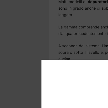
Molti modelli di
depuratori
sono in grado anche di abba
leggera.
La gamma comprende anche 
d’acqua precedentemente ins
A seconda del sistema,
l’i
sopra o sotto il lavello e, 
cucina.
Depuratori acqua ca
benefici di un depu
La
qualità dell’acqua
è fond
benessere,
soprattutto a C