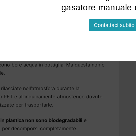
tare l’acqua alle sue qualità naturali,
gasatore manuale d
dere l’acqua più leggera, eliminiamo eventuali
er garantire la massima sicurezza.
Contattaci subito
 Casola Valsenio che aiutano
isfatte del
gusto dell’acqua del rubinetto di
cono bere acqua in bottiglia. Ma questa non è
le.
rilasciate nell’atmosfera durante la
 in PET e all’inquinamento atmosferico dovuto
izzate per trasportarle.
a in plastica non sono biodegradabili
e
ni per decomporsi completamente.