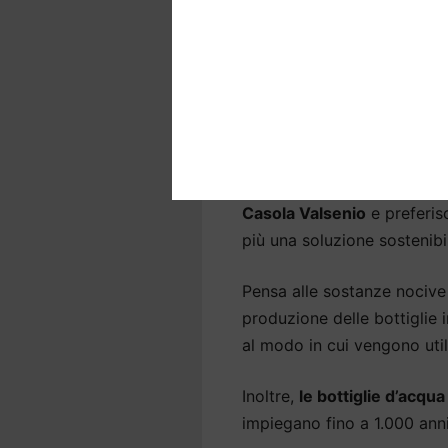
Eliminiamo il cloro per ripor
riduciamo i residui per ren
batteri e sostanze nocive p
Depuratori acqua a
l’ambiente
Molte persone sono insodd
Casola Valsenio
e preferis
più una soluzione sostenibi
Pensa alle sostanze nocive 
produzione delle bottiglie
al modo in cui vengono util
Inoltre,
le bottiglie d’acqu
impiegano fino a 1.000 an