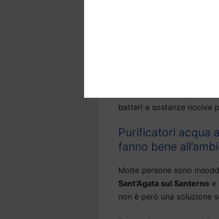
Depuratori acqua c
tutti i benefici di 
La
qualità dell’acqua
è fond
corpo,
soprattutto a Sant’
Eliminiamo il cloro per ripor
riduciamo i residui per ren
batteri e sostanze nocive p
Purificatori acqua 
fanno bene all’amb
Molte persone sono insodd
Sant’Agata sul Santerno
e 
non è però una soluzione so