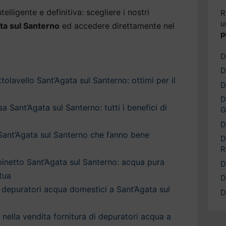
elligente e definitiva: scegliere i nostri
R
u
ta sul Santerno
ed accedere direttamente nel
p
D
D
olavello Sant’Agata sul Santerno: ottimi per il
D
D
 Sant’Agata sul Santerno: tutti i benefici di
G
D
 Sant’Agata sul Santerno che fanno bene
D
R
inetto Sant’Agata sul Santerno: acqua pura
D
tua
D
depuratori acqua domestici a Sant’Agata sul
D
a nella vendita fornitura di depuratori acqua a