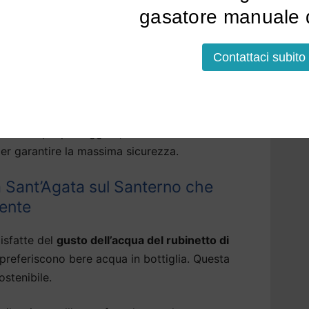
asa Sant’Agata sul Santerno:
gasatore manuale d
un depuratore
Contattaci subito
amentale per la nostra salute e per il nostro
Agata sul Santerno
.
tare l’acqua alle sue qualità naturali,
dere l’acqua più leggera, eliminiamo eventuali
er garantire la massima sicurezza.
a Sant’Agata sul Santerno che
iente
isfatte del
gusto dell’acqua del rubinetto di
preferiscono bere acqua in bottiglia. Questa
stenibile.