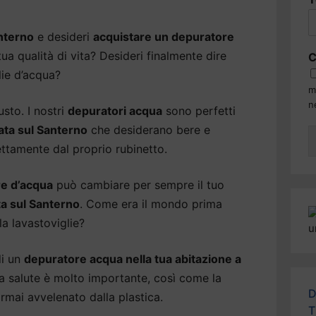
nterno
e desideri
acquistare un depuratore
ua qualità di vita? Desideri finalmente dire
C
lie d’acqua?
m
n
usto. I nostri
depuratori acqua
sono perfetti
gata sul Santerno
che desiderano bere e
ettamente dal proprio rubinetto.
e d’acqua
può cambiare per sempre il tuo
a sul Santerno
. Come era il mondo prima
la lavastoviglie?
di un
depuratore acqua nella tua abitazione a
La salute è molto importante, così come la
D
ormai avvelenato dalla plastica.
T