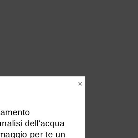
tamento

omaggio per te un 