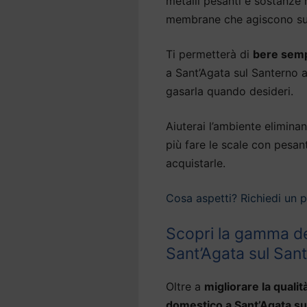
metalli pesanti e sostanze no
membrane che agiscono su 
Ti permetterà di
bere semp
a Sant’Agata sul Santerno a
gasarla quando desideri.
Aiuterai l’ambiente eliminan
più fare le scale con pesan
acquistarle.
Cosa aspetti? Richiedi un 
Scopri la gamma de
Sant’Agata sul San
Oltre a
migliorare la qualit
domestico a Sant’Agata su