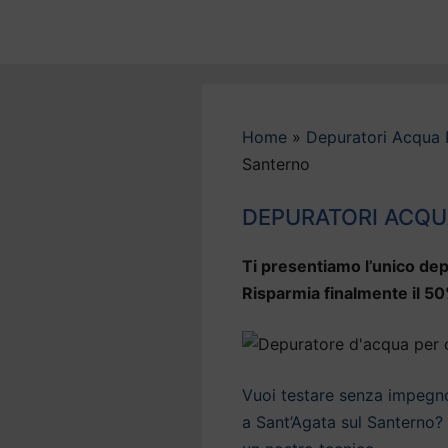
Vai
al
contenuto
Home
»
Depuratori Acqua
Santerno
DEPURATORI ACQU
Ti presentiamo l’unico dep
Risparmia finalmente il 50
Vuoi testare senza impegno 
a Sant’Agata sul Santerno? 