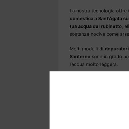
La nostra tecnologia offre
domestica a Sant’Agata su
tua acqua del rubinetto
, e
sostanze nocive come arseni
Molti modelli di
depuratori
Santerno
sono in grado anc
l’acqua molto leggera.
La gamma comprende anche 
d’acqua precedentemente ins
A seconda del sistema,
l’i
avvenire sopra o sotto il la
della cucina.