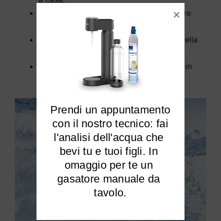
L’installazione a Lugo non richiede opere
murarie;
Rimuove tutti gli inquinanti dall’acqua della
tua casa a Lugo;
Elimina cloro e calcare dalla tua acqua in
modo efficace.
Prendi un appuntamento

 con il nostro tecnico: fai 
l'analisi dell'acqua che 
bevi tu e tuoi figli. In 
omaggio per te un 
gasatore manuale da 
tavolo.