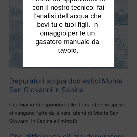
 con il nostro tecnico: fai 
l'analisi dell'acqua che 
bevi tu e tuoi figli. In 
omaggio per te un 
gasatore manuale da 
tavolo.
Depuratori acqua domestici Monte
San Giovanni in Sabina
Cerchiamo di rispondere alle domande che spesso
ci vengono fatte da diversi utenti di Monte San
Giovanni in Sabina e limitrofi:
Che differenza c’è tra depuratore