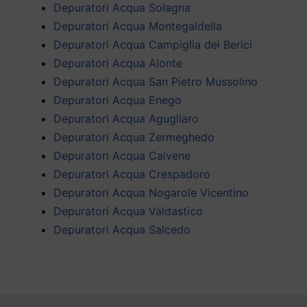
Depuratori Acqua Solagna
Depuratori Acqua Montegaldella
Depuratori Acqua Campiglia dei Berici
Depuratori Acqua Alonte
Depuratori Acqua San Pietro Mussolino
Depuratori Acqua Enego
Depuratori Acqua Agugliaro
Depuratori Acqua Zermeghedo
Depuratori Acqua Calvene
Depuratori Acqua Crespadoro
Depuratori Acqua Nogarole Vicentino
Depuratori Acqua Valdastico
Depuratori Acqua Salcedo