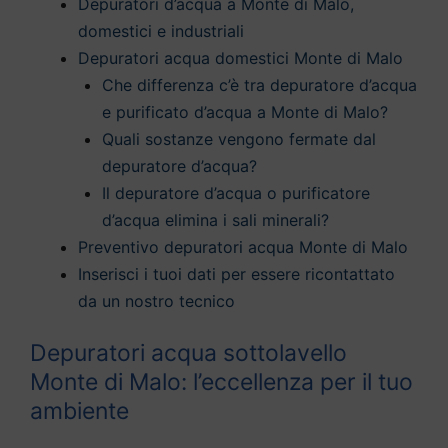
Depuratori d’acqua a Monte di Malo,
domestici e industriali
Depuratori acqua domestici Monte di Malo
Che differenza c’è tra depuratore d’acqua
e purificato d’acqua a Monte di Malo?
Quali sostanze vengono fermate dal
depuratore d’acqua?
Il depuratore d’acqua o purificatore
d’acqua elimina i sali minerali?
Preventivo depuratori acqua Monte di Malo
Inserisci i tuoi dati per essere ricontattato
da un nostro tecnico
Depuratori acqua sottolavello
Monte di Malo: l’eccellenza per il tuo
ambiente