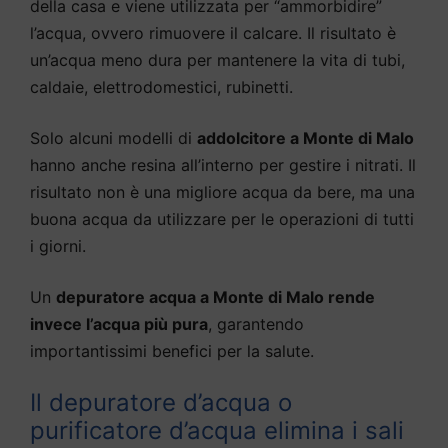
della casa e viene utilizzata per “ammorbidire”
l’acqua, ovvero rimuovere il calcare. Il risultato è
un’acqua meno dura per mantenere la vita di tubi,
caldaie, elettrodomestici, rubinetti.
Solo alcuni modelli di
addolcitore a Monte di Malo
hanno anche resina all’interno per gestire i nitrati. Il
risultato non è una migliore acqua da bere, ma una
buona acqua da utilizzare per le operazioni di tutti
i giorni.
Un
depuratore acqua a Monte di Malo rende
invece l’acqua più pura
, garantendo
importantissimi benefici per la salute.
Il depuratore d’acqua o
purificatore d’acqua elimina i sali