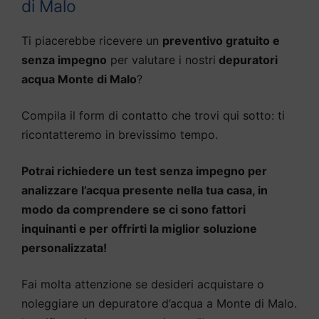
di Malo
Ti piacerebbe ricevere un
preventivo gratuito e
senza impegno
per valutare i nostri
depuratori
acqua Monte di Malo
?
Compila il form di contatto che trovi qui sotto: ti
ricontatteremo in brevissimo tempo.
Potrai richiedere un test senza impegno per
analizzare l’acqua presente nella tua casa, in
modo da comprendere se ci sono fattori
inquinanti e per offrirti la miglior soluzione
personalizzata!
Fai molta attenzione se desideri acquistare o
noleggiare un depuratore d’acqua a Monte di Malo.