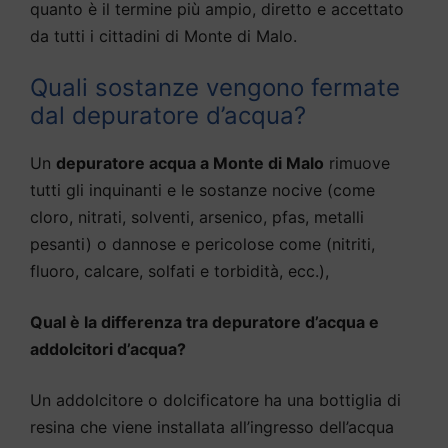
quanto è il termine più ampio, diretto e accettato
da tutti i cittadini di Monte di Malo.
Quali sostanze vengono fermate
dal depuratore d’acqua?
Un
depuratore acqua a Monte di Malo
rimuove
tutti gli inquinanti e le sostanze nocive (come
cloro, nitrati, solventi, arsenico, pfas, metalli
pesanti) o dannose e pericolose come (nitriti,
fluoro, calcare, solfati e torbidità, ecc.),
Qual è la differenza tra depuratore d’acqua e
addolcitori d’acqua?
Un addolcitore o dolcificatore ha una bottiglia di
resina che viene installata all’ingresso dell’acqua