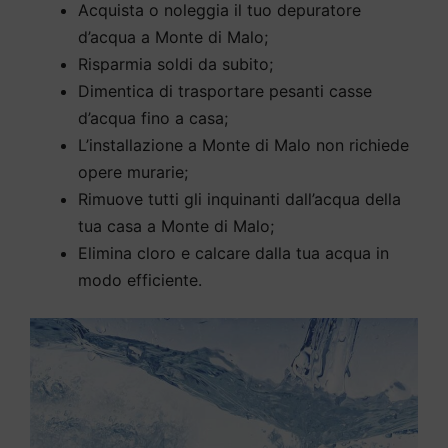
Acquista o noleggia il tuo depuratore
d’acqua a Monte di Malo;
Risparmia soldi da subito;
Dimentica di trasportare pesanti casse
d’acqua fino a casa;
L’installazione a Monte di Malo non richiede
opere murarie;
Rimuove tutti gli inquinanti dall’acqua della
tua casa a Monte di Malo;
Elimina cloro e calcare dalla tua acqua in
modo efficiente.