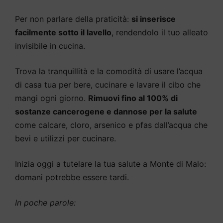
Per non parlare della praticità:
si inserisce
facilmente sotto il lavello
, rendendolo il tuo alleato
invisibile in cucina.
Trova la tranquillità e la comodità di usare l’acqua
di casa tua per bere, cucinare e lavare il cibo che
mangi ogni giorno.
Rimuovi fino al 100% di
sostanze cancerogene e dannose per la salute
come calcare, cloro, arsenico e pfas dall’acqua che
bevi e utilizzi per cucinare.
Inizia oggi a tutelare la tua salute a Monte di Malo:
domani potrebbe essere tardi.
In poche parole: