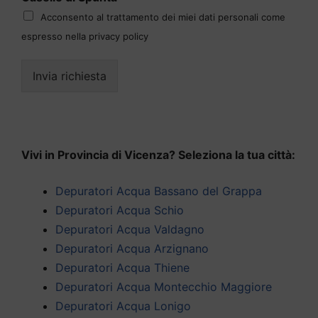
Acconsento al trattamento dei miei dati personali come
espresso nella privacy policy
Invia richiesta
Vivi in Provincia di Vicenza? Seleziona la tua città:
Depuratori Acqua Bassano del Grappa
Depuratori Acqua Schio
Depuratori Acqua Valdagno
Depuratori Acqua Arzignano
Depuratori Acqua Thiene
Depuratori Acqua Montecchio Maggiore
Depuratori Acqua Lonigo