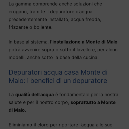
La gamma comprende anche soluzioni che
erogano, tramite il depuratore d’acqua
precedentemente installato, acqua fredda,
frizzante o bollente.
In base al sistema,
l’installazione a Monte di Malo
potrà avvenire sopra o sotto il lavello e, per alcuni
modelli, anche sotto la base della cucina.
Depuratori acqua casa Monte di
Malo: i benefici di un depuratore
La
qualità dell’acqua
è fondamentale per la nostra
salute e per il nostro corpo,
soprattutto a Monte
di Malo
.
Eliminiamo il cloro per riportare l’acqua alle sue