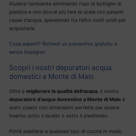
Aiuterai l’ambiente eliminando l’uso di bottiglie di
plastica e non dovrai più fare le scale con pesanti
casse d’acqua, spendendo tra l’altro molti soldi per
acquistarle.
Cosa aspetti? Richiedi un preventivo gratuito e
senza impegno!
Scopri i nostri depuratori acqua
domestici a Monte di Malo
Oltre a
migliorare la qualità dell’acqua
, il nostro
depuratore d’acqua domestico a Monte di Malo
è
stato creato con dimensioni perfette per essere
inserito sotto il lavello o sotto il piedistallo.
Potrà adattarsi a qualsiasi tipo di cucina in modo