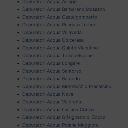
Depuratori Acqua Asiago
Depuratori Acqua Barbarano Mossano
Depuratori Acqua Castelgomberto
Depuratori Acqua Recoaro Terme
Depuratori Acqua Villaverla
Depuratori Acqua Colceresa
Depuratori Acqua Quinto Vicentino
Depuratori Acqua Torrebelvicino
Depuratori Acqua Longare
Depuratori Acqua Santorso
Depuratori Acqua Sarcedo
Depuratori Acqua Montecchio Precalcino
Depuratori Acqua Nove
Depuratori Acqua Valbrenta
Depuratori Acqua Lusiana Conco
Depuratori Acqua Grisignano di Zocco
Depuratori Acqua Pojana Maggiore