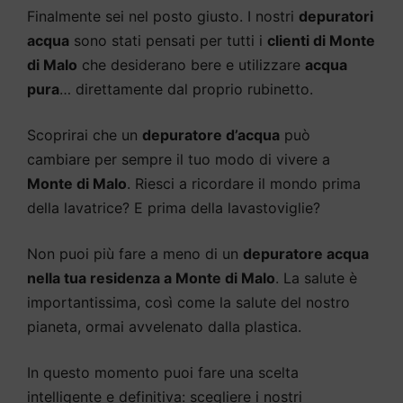
Finalmente sei nel posto giusto. I nostri
depuratori
acqua
sono stati pensati per tutti i
clienti di Monte
di Malo
che desiderano bere e utilizzare
acqua
pura
… direttamente dal proprio rubinetto.
Scoprirai che un
depuratore d’acqua
può
cambiare per sempre il tuo modo di vivere a
Monte di Malo
. Riesci a ricordare il mondo prima
della lavatrice? E prima della lavastoviglie?
Non puoi più fare a meno di un
depuratore acqua
nella tua residenza a Monte di Malo
. La salute è
importantissima, così come la salute del nostro
pianeta, ormai avvelenato dalla plastica.
In questo momento puoi fare una scelta
intelligente e definitiva: scegliere i nostri