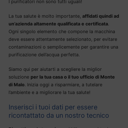
I purificatori non sono tutti uguali!
La tua salute è molto importante,
affidati quindi ad
un’azienda altamente qualificata e certificata
.
Ogni singolo elemento che compone la macchina
deve essere attentamente selezionato, per evitare
contaminazioni o semplicemente per garantire una
purificazione dell’acqua perfetta.
Siamo qui per aiutarti a scegliere la miglior
soluzione
per la tua casa o il tuo ufficio di Monte
di Malo
. Inizia oggi a risparmiare, a tutelare
l’ambiente e a migliorare la tua salute!
Inserisci i tuoi dati per essere
ricontattato da un nostro tecnico