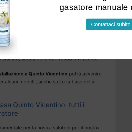
li pesanti, pfas, piombo e pesticidi.
gasatore manuale d
ri per acqua di rubinetto a Quinto Vicentino
Contattaci subito
ttere i residui fissi, rendendo l’acqua più
soluzioni che erogano, tramite il depuratore
tallato, acqua bollente, fredda o frizzante.
nstallazione a Quinto Vicentino
potrà avvenire
per alcuni modelli, anche sotto la base della
sa Quinto Vicentino: tutti i
ratore
amentale per la nostra salute e per il nostro