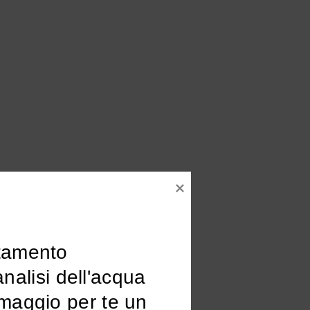
tamento

omaggio per te un 