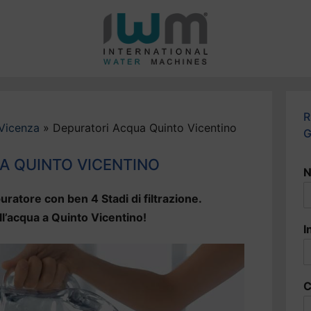
R
Vicenza
»
Depuratori Acqua Quinto Vicentino
G
A QUINTO VICENTINO
N
uratore con ben 4 Stadi di filtrazione.
ll’acqua a Quinto Vicentino!
I
C