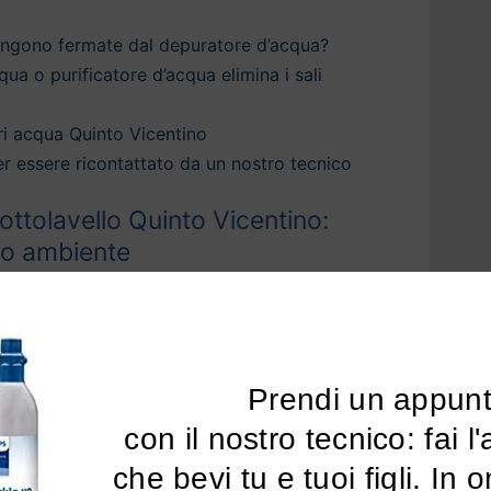
engono fermate dal depuratore d’acqua?
qua o purificatore d’acqua elimina i sali
i acqua Quinto Vicentino
 per essere ricontattato da un nostro tecnico
ttolavello Quinto Vicentino:
tuo ambiente
ua Quinto Vicentino
e ai sistemi di
 la casa
, puoi ottenere acqua depurata e più
inetto di casa tua.
Prendi un appun
 una vasta gamma di sistemi di
depurazione
 con il nostro tecnico: fai l'analisi dell'acqua 
tino
che migliorano la
qualità della tua acqua
che bevi tu e tuoi figli. In 
l’odore del cloro e ogni traccia di sostanze