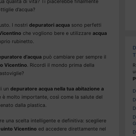
ua qualità di vita? Ti piacerebbe finalmente
ttiglie d’acqua?
usto. I nostri
depuratori acqua
sono perfetti
 Vicentino
che vogliono bere e utilizzare
acqua
prio rubinetto.
D
T
epuratore d’acqua
può cambiare per sempre il
o Vicentino
. Ricordi il mondo prima della
R
u
astoviglie?
p
di un
depuratore acqua nella tua abitazione a
D
te è molto importante, così come la salute del
D
enato dalla plastica.
D
D
 una scelta intelligente e definitiva: scegliere
G
uinto Vicentino
ed accedere direttamente nel
D