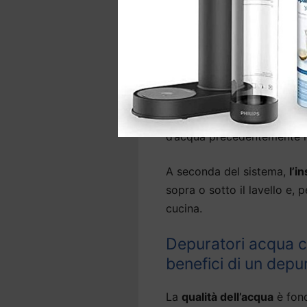
nocive come arsenico, metal
Diversi modelli di
depurato
sono in grado anche di abba
leggera.
La gamma comprende anche 
d’acqua precedentemente ins
A seconda del sistema,
l’i
sopra o sotto il lavello e, 
cucina.
Depuratori acqua ca
benefici di un depu
La
qualità dell’acqua
è fond