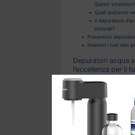
Quinto Vicentino?
Quali sostanze v
Il depuratore d’ac
minerali?
Preventivo depurator
Inserisci i tuoi dati
Depuratori acqua so
l’eccellenza per il 
Grazie ai
depuratori d’acq
trattamento dell’acqua per
sicura direttamente dal rub
La nostra tecnologia offre
domestica a Quinto Vicen
del rubinetto
, rimuovendo 