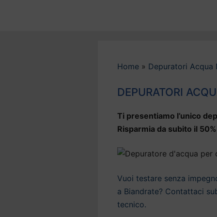
Vai
al
contenuto
Home
»
Depuratori Acqua
DEPURATORI ACQU
Ti presentiamo l’unico dep
Risparmia da subito il 50%
Vuoi testare senza impegno 
a Biandrate? Contattaci sub
tecnico.