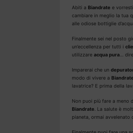
Abiti a
Biandrate
e vorrest
cambiare in meglio la tua qu
alle odiose bottiglie d’acq
Finalmente sei nel posto gi
un’eccellenza per tutti i
cli
utilizzare
acqua pura
… dir
Imparerai che un
depurato
modo di vivere a
Biandrat
lavatrice? E prima della lav
Non puoi più fare a meno 
Biandrate
. La salute è mol
pianeta, ormai avvelenato d
Finalmente puoi fare una sce