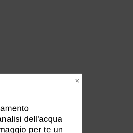
tamento

omaggio per te un 