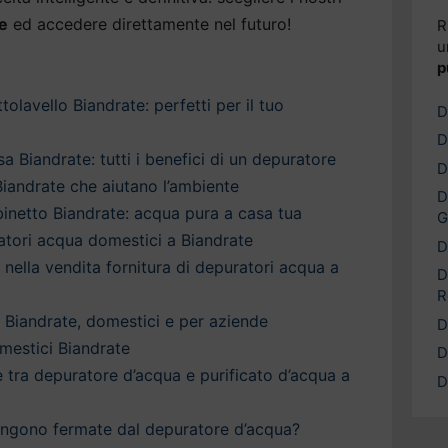
e
ed accedere direttamente nel futuro!
R
u
p
olavello Biandrate: perfetti per il tuo
D
D
 Biandrate: tutti i benefici di un depuratore
D
iandrate che aiutano l’ambiente
D
inetto Biandrate: acqua pura a casa tua
G
ratori acqua domestici a Biandrate
D
a nella vendita fornitura di depuratori acqua a
D
R
 Biandrate, domestici e per aziende
D
mestici Biandrate
D
è tra depuratore d’acqua e purificato d’acqua a
D
engono fermate dal depuratore d’acqua?