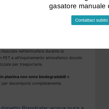
gasatore manuale d
 Biandrate che aiutano
Contattaci subito
isfatte del
gusto dell’acqua del rubinetto di
ere acqua in bottiglia. Ma questa non è più
rilasciate nell’atmosfera durante la
 in PET e all’inquinamento atmosferico dovuto
izzate per trasportarle.
a in plastica non sono biodegradabili
e
ni per decomporsi completamente.
ubinetto Biandrate: acqua pura a