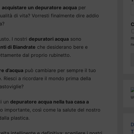
i
acquistare un depuratore acqua
per
alità di vita? Vorresti finalmente dire addio
ua?
C
m
usto. I nostri
depuratori acqua
sono
n
enti di Biandrate
che desiderano bere e
ettamente dal proprio rubinetto.
re d’acqua
può cambiare per sempre il tuo
e
. Riesci a ricordare il mondo prima della
astoviglie?
di un
depuratore acqua nella tua casa a
to importante, così come la salute del nostro
alla plastica.
D
T
lta intelligente e definitiva: scegliere i nostri