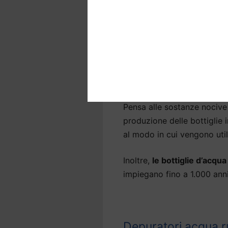
Depuratori acqua a
l’ambiente
Molte persone sono insodd
Biandrate
e preferiscono b
una soluzione sostenibile.
Pensa alle sostanze nocive 
produzione delle bottiglie
al modo in cui vengono util
Inoltre,
le bottiglie d’acqu
impiegano fino a 1.000 an
Depuratori acqua r